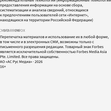
предоставления информации на основе сбора,
систематизации и анализа сведений, относящихся
к предпочтениям пользователей сети «Интернет»,
находящихся на территории Российской Федерации)
СМИ2
SPARROW
INFOX
Перепечатка материалов и использование их в любой форме,
в том числе и в электронных СМИ, возможны только с
письменного разрешения редакции. Товарный знак Forbes
является исключительной собственностью Forbes Media Asia
Pte. Limited. Все права защищены.
AO «АС Рус Медиа»
·
2026
16+