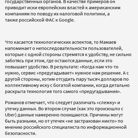
государственных органов. В качестве примеров он
приводит иски европейских властей к американским
компаниям по поводу их налоговой политики, а
также российской ФАС к Google.
Что касается технологических аспектов, то Мамаев
напоминает о непоследовательности пользователей,
которые с одной стороны стремятся к удобству, не сильно
заботясь при этом, где остаются данные, если это
повышает удобство. В результате: «Когда нам что-то
нужно, сервис «предугадывает» нужное нам решение. А с
другой стороны, хотим отсудить пару тысяч долларов по
коллективному иску с богатой компании, когда детально
раскрыта технология того самого «предугадывания».
Романов отмечает, что следует различать «слежку» и
утечку данных. Во втором случае (как это произошло с
Uber) данные намеренно похищаются. Причины могут
быть разными, но от утечек «не застрахован никто» по
мнению российского специалиста по информационной
безопасности.