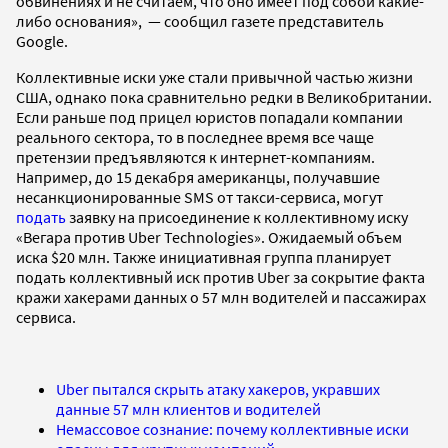
обвинениях и не считаем, что оно имеет под собой какие-
либо основания», — сообщил газете представитель
Google.
Коллективные иски уже стали привычной частью жизни
США, однако пока сравнительно редки в Великобритании.
Если раньше под прицел юристов попадали компании
реального сектора, то в последнее время все чаще
претензии предъявляются к интернет-компаниям.
Например, до 15 декабря американцы, получавшие
несанкционированные SMS от такси-сервиса, могут
подать
заявку на присоединение к коллективному иску
«Вегара против Uber Technologies». Ожидаемый объем
иска $20 млн. Также инициативная группа планирует
подать коллективный иск против Uber за сокрытие факта
кражи хакерами данных о 57 млн водителей и пассажирах
сервиса.
Uber пытался скрыть атаку хакеров, укравших
данные 57 млн клиентов и водителей
Немассовое сознание: почему коллективные иски