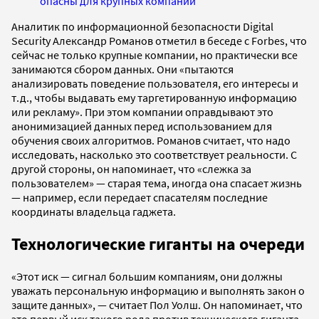
опасны для крупных компаний
Аналитик по информационной безопасности Digital
Security Александр Романов отметил в беседе с Forbes, что
сейчас не только крупные компании, но практически все
занимаются сбором данных. Они «пытаются
анализировать поведение пользователя, его интересы и
т.д., чтобы выдавать ему таргетированную информацию
или рекламу». При этом компании оправдывают это
анонимизацией данных перед использованием для
обучения своих алгоритмов. Романов считает, что надо
исследовать, насколько это соответствует реальности. С
другой стороны, он напоминает, что «слежка за
пользователем» — старая тема, иногда она спасает жизнь
— например, если передает спасателям последние
координаты владельца гаджета.
Технологические гиганты на очереди
«Этот иск — сигнал большим компаниям, они должны
уважать персональную информацию и выполнять закон о
защите данных», — считает Пол Уолш. Он напоминает, что
это первый иск такого рода против технического гиганта,