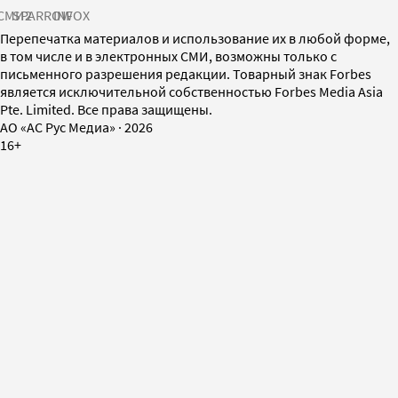
СМИ2
SPARROW
INFOX
Перепечатка материалов и использование их в любой форме,
в том числе и в электронных СМИ, возможны только с
письменного разрешения редакции. Товарный знак Forbes
является исключительной собственностью Forbes Media Asia
Pte. Limited. Все права защищены.
AO «АС Рус Медиа»
·
2026
16+