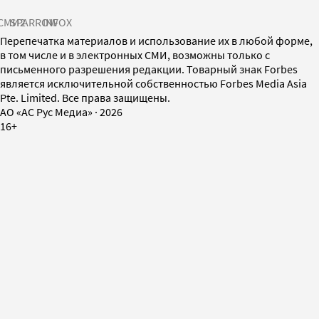
СМИ2
SPARROW
INFOX
Перепечатка материалов и использование их в любой форме,
в том числе и в электронных СМИ, возможны только с
письменного разрешения редакции. Товарный знак Forbes
является исключительной собственностью Forbes Media Asia
Pte. Limited. Все права защищены.
AO «АС Рус Медиа»
·
2026
16+