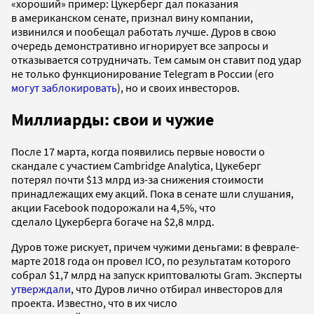
«хороший» пример: Цукерберг дал показания
в американском сенате, признал вину компании,
извинился и пообещал работать лучше. Дуров в свою
очередь демонстративно игнорирует все запросы и
отказывается сотрудничать. Тем самым он ставит под удар
не только функционирование Telegram в России (его
могут заблокировать
), но и своих инвесторов.
Миллиарды: свои и чужие
После 17 марта, когда появились первые новости о
скандале с участием Cambridge Analytica, Цукеберг
потерял почти $13 млрд из-за снижения стоимости
принадлежащих ему акций. Пока в сенате шли слушания,
акции Facebook подорожали на 4,5%, что
сделало Цукерберга богаче на $2,8 млрд.
Дуров тоже рискует, причем чужими деньгами: в феврале-
марте 2018 года он провел ICO, по результатам которого
собрал $1,7 млрд на запуск криптовалюты Gram. Эксперты
утверждали
, что Дуров лично отбирал инвесторов для
проекта. Известно, что в их число