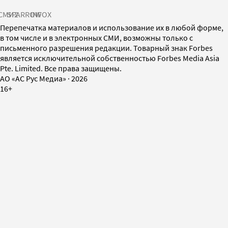
СМИ2
SPARROW
INFOX
Перепечатка материалов и использование их в любой форме,
в том числе и в электронных СМИ, возможны только с
письменного разрешения редакции. Товарный знак Forbes
является исключительной собственностью Forbes Media Asia
Pte. Limited. Все права защищены.
AO «АС Рус Медиа»
·
2026
16+