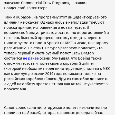
запусков Commercial Crew Program», — заявил
Браденстайн в твиттере.
Таким образом, на программу этот инцидент серьезного
влияния не окажет. Однако любые неполадки требуют
поиска причин, исправления и новых тестов. В
космической индустрии это достаточно дорогостоящий и
не очень быстрый процесс, поэтому ожидать первого
пилотируемого полета SpaceX на МКС в июле, по старому
расписанию, не стоит. Ресурс Spacenews полагает, что
теперь первый пилотируемый полет Crew Dragon
состоится
не ранее
осени. Учитывая, что Boeing также
отложил тестовый полет своего корабля Starliner
(который необходим перед пилотируемым), полеты к МКС
как минимум до осени 2019 года возможны только на
российских кораблях «Союз». Других способов доставить
людей на орбиту просто нет, так как Китай не участвует в
проекте МКС.
Сдвиг сроков для пилотируемого полета незначительно
повлияет на SpaceX, которая основные доходы сейчас