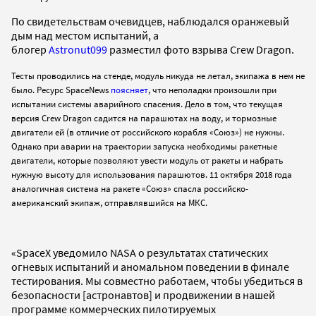
По свидетельствам очевидцев, наблюдался оранжевый
дым над местом испытаний, а
блогер
Astronut099
разместил фото взрыва Crew Dragon.
Т
есты проводились на стенде, модуль никуда не летал, экипажа в нем не
было. Ресурс SpaceNews
поясняет
, что неполадки произошли при
испытании системы аварийного спасения. Дело в том, что текущая
версия Cr
ew Dragon садится на парашютах на воду, и тормозные
двигатели ей (в отличие от российского корабля «Союз») не нужны.
Однако при аварии на тра
ектории запуска необходимы ракетные
двигатели, которые позволяют увести модуль от ракеты и набрать
нужную высоту для использования парашютов. 11 октября
2018 года
аналогичная система на ракете
«Союз» спасла
российско-
американский экипаж, отправлявшийся на МКС.
«SpaceX уведомило NASA о результатах статических
огневых испытаний и аномальном поведении в финале
тестирования. Мы совместно работаем, чтобы убедиться в
безопасности [астронавтов] и продвижении в нашей
программе коммерческих пилотируемых