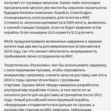
получает от грузовых запусков. Какие-либо неполадки
при реальном запуске уже могли бы серьезно сказаться на
будущем бизнесе компании. Корабль Crew Dragon
планировалось использовать для полетов к МКС
(стоимость запусков оценивается в $405 млн) и, возможно,
к лунной станции Stargate, если не будет вовремя готов
корабль Orion концерна ULA и ракета SLS для него.
NASA предусматривало возможные задержки и заранее
купило еще два места для американских астронавтов в
2019 году, так что сможет обеспечить непрерывность
пребывания своих сотрудников на МКС.
Теоретически «Роскосмос» мог бы использовать задержку
с пилотируемыми пусками, чтобы перехватить
инициативу: например, снизить цену на доставку, как это в
2010-е годы сделал Илон Маск с грузовыми
стартами. Однако NASA твердо намерено разработать
альтернативу кораблям «Союз», в том числе из-за
сильного роста цен на доставку астронавтов после 2011
года. Новый российский пилотируемый корабль
«Федерация» отодвигается все дальше по срокам, а
количество стартов на МКС невелико. Небольшая