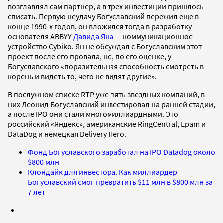
возглавлял сам партнер, а в трех инвестиции пришлось
списать. Первую неудачу Богуславский пережил еще в
конце 1990-х годов, он вложился тогда в разработку
основателя ABBYY
Давида Яна
— коммуникационное
устройство Cybiko. Ян не обсуждал с Богуславским этот
проект после его провала, но, по его оценке, у
Богуславского «поразительная способность смотреть в
корень и видеть то, чего не видят другие».
В послужном списке RTP уже пять звездных компаний, в
них Леонид Богуславский инвестировал на ранней стадии,
а после IPO они стали многомиллиардными. Это
российский «Яндекс», американские RingCentral, Epam и
DataDog и немецкая Delivery Hero.
Фонд Богуславского заработал на IPO Datadog около
$800 млн
Клондайк для инвестора. Как миллиардер
Богуславский смог превратить $11 млн в $800 млн за
7 лет