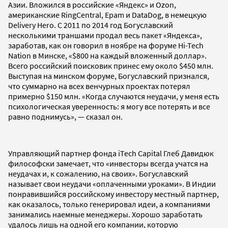
Азии. Вложился в российские «Яндекс» и Ozon,
американские RingCentral, Epam и DataDog, в немецкую
Delivery Hero. С 2011 по 2014 год Богуславский
несколькими траншами продал весь пакет «Яндекса»,
заработав, как он говорил в ноябре на форуме Hi-Tech
Nation в Минске, «$800 на каждый вложенный доллар».
Всего российский поисковик принес ему около $450 млн.
Выступая на минском форуме, Богуславский признался,
что суммарно на всех венчурных проектах потерял
примерно $150 млн. «Когда случаются неудачи, у меня есть
психологическая уверенность: я могу все потерять и все
равно поднимусь», — сказал он.
Управляющий партнер фонда iTech Capital Глеб Давидюк
философски замечает, что «инвесторы всегда учатся на
неудачах и, к сожалению, на своих». Богуславский
называет свои неудачи «оплаченными уроками». В Индии
понравившийся российскому инвестору местный партнер,
как оказалось, только генерировал идеи, а компаниями
занимались наемные менеджеры. Хорошо заработать
удалось лишь на одной его компании, которую