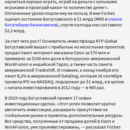
научиться хорошо играть, играй на деньги с сильными
игроками и проиграй какое-то количество денег».
Оплаченные уроки пошли ему на пользу. В мае Forbes
оценил состояние Богуславского в $1 млрд (№95 в
списке
богатейших бизнесменов
), спустя полгода оно составило
$2,2 млрд.
За счет чего рост? Основатель инвестфонда RTP Global
Богуславский вышел с прибылью из нескольких проектов:
продал пакет интернет-магазина Ozon за $70 млн и
примерно за $100 млн доли в белорусско-американской
WorkFusion и индийской Tapzo, а также часть пакета
американской Tradeshift. И главное, к концу ноября его
пакет 8,2% в американской DataDog, которая 20 сентября
провела IPO на NASDAQ, подорожал до $1 млрд, а в целом
с начала инвестирования в 2012 году — в 400 раз.
В 2019 году Богуславский провел 17 новых
инвестиционных сделок. «Этот успех позволит кратно
увеличить инвестиции, расширить присутствие на
глобальном рынке и привлечь дополнительные ресурсы.
Все средства, полученные от продажи долей в Ozon и
WorkFusion, уже проинвестированы, — рассказал Forbes