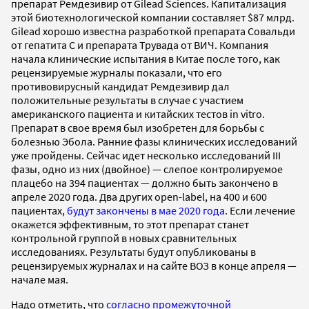
препарат Ремдезивир от Gilead Sciences. Капитализация
этой биотехнологической компании составляет $87 млрд.
Gilead хорошо известна разработкой препарата Совальди
от гепатита С и препарата Трувада от ВИЧ. Компания
начала клинические испытания в Китае после того, как
рецензируемые журналы показали, что его
противовирусный кандидат Ремдезивир дал
положительные результаты в случае с участием
американского пациента и китайских тестов in vitro.
Препарат в свое время был изобретен для борьбы с
болезнью Эбола. Ранние фазы клинических исследований
уже пройдены. Сейчас идет несколько исследований III
фазы, одно из них (двойное) — слепое контролируемое
плацебо на 394 пациентах — должно быть закончено в
апреле 2020 года. Два других open-label, на 400 и 600
пациентах,
будут закончены в мае 2020 года
. Если лечение
окажется эффективным, то этот препарат станет
контрольной группой в новых сравнительных
исследованиях. Результаты будут опубликованы в
рецензируемых журналах и на сайте ВОЗ в конце апреля —
начале мая.
Надо отметить, что
согласно промежуточной