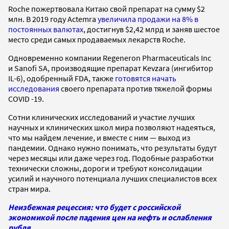
Roche пожертвовала Китаю свой препарат на сумму $2
млн. В 2019 году Actemra
увеличила продажи на 8% в
постоянных валютах
, достигнув $2,42 млрд и заняв шестое
место среди самых продаваемых лекарств Roche.
Одновременно компании Regeneron Pharmaceuticals Inc
и Sanofi SA, производящие препарат Kevzara (ингибитор
IL-6), одобренный FDA, также
готовятся начать
исследования
своего препарата против тяжелой формы
COVID -19.
Сотни клинических исследований и участие лучших
научных и клинических школ мира позволяют надеяться,
что мы найдем лечение, и вместе с ним — выход из
пандемии. Однако нужно понимать, что результаты будут
через месяцы или даже через год. Подобные разработки
технически сложны, дороги и требуют консолидации
усилий и научного потенциала лучших специалистов всех
стран мира.
Неизбежная рецессия: что будет с российской
экономикой после падения цен на нефть и ослабления
рубля