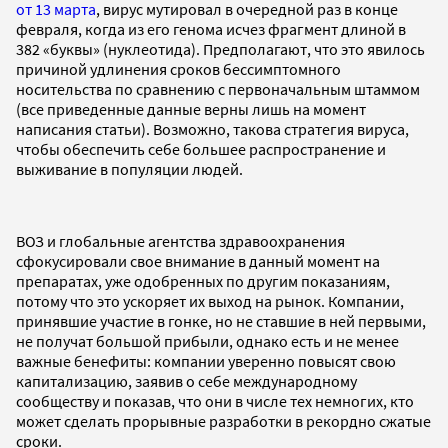
от 13 марта
, вирус мутировал в очередной раз в конце
февраля, когда из его генома исчез фрагмент длиной в
382 «буквы» (нуклеотида). Предполагают, что это явилось
причиной удлинения сроков бессимптомного
носительства по сравнению с первоначальным штаммом
(все приведенные данные верны лишь на момент
написания статьи). Возможно, такова стратегия вируса,
чтобы обеспечить себе большее распространение и
выживание в популяции людей.
ВОЗ и глобальные агентства здравоохранения
сфокусировали свое внимание в данный момент на
препаратах, уже одобренных по другим показаниям,
потому что это ускоряет их выход на рынок. Компании,
принявшие участие в гонке, но не ставшие в ней первыми,
не получат большой прибыли, однако есть и не менее
важные бенефиты: компании уверенно повысят свою
капитализацию, заявив о себе международному
сообществу и показав, что они в числе тех немногих, кто
может сделать прорывные разработки в рекордно сжатые
сроки.