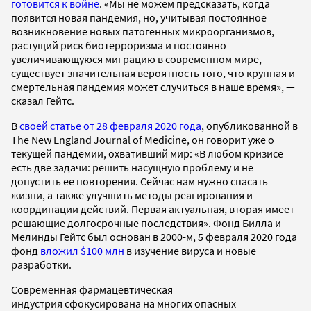
готовится к войне
. «Мы не можем предсказать, когда
появится новая пандемия, но, учитывая постоянное
возникновение новых патогенных микроорганизмов,
растущий риск биотерроризма и постоянно
увеличивающуюся миграцию в современном мире,
существует значительная вероятность того, что крупная и
смертельная пандемия может случиться в наше время», —
сказал Гейтс.
В
своей статье от 28 февраля 2020 года
, опубликованной в
The New England Journal of Medicine, он говорит уже о
текущей пандемии, охвативший мир: «В любом кризисе
есть две задачи: решить насущную проблему и не
допустить ее повторения. Сейчас нам нужно спасать
жизни, а также улучшить методы реагирования и
координации действий. Первая актуальная, вторая имеет
решающие долгосрочные последствия». Фонд Билла и
Мелинды Гейтс был основан в 2000-м, 5 февраля 2020 года
фонд
вложил $100 млн
в изучение вируса и новые
разработки.
Современная фармацевтическая
индустрия сфокусирована на многих опасных