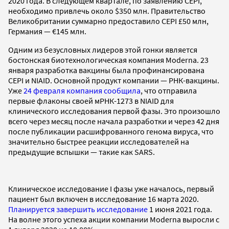
2020 года. В следующем квартале, по заявлению CEPI,
необходимо привлечь около $350 млн. Правительство
Великобритании суммарно предоставило CEPI £50 млн,
Германия — €145 млн.
Одним из безусловных лидеров этой гонки является
бостонская биотехнологическая компания Moderna. 23
января разработка вакцины была профинансирована
CEPI и NIAID. Основной продукт компании — РНК-вакцины.
Уже
24 февраля компания сообщила
, что отправила
первые флаконы своей мРНК-1273 в NIAID для
клинического иcследования первой фазы. Это произошло
всего через месяц после начала разработки и через 42 дня
после публикации расшифрованного генома вируса, что
значительно быстрее реакции исследователей на
предыдущие вспышки — такие как SARS.
Клиническое исследование I фазы уже началось, первый
пациент был включен в исследование 16 марта 2020.
Планируется завершить исследование
1 июня 2021 года.
На волне этого успеха акции компании Moderna выросли с