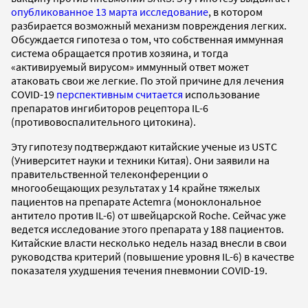
опубликованное 13 марта исследование
, в котором
разбирается возможный механизм повреждения легких.
Обсуждается гипотеза о том, что собственная иммунная
система обращается против хозяина, и тогда
«активируемый вирусом» иммунный ответ может
атаковать свои же легкие. По этой причине для лечения
COVID-19
перспективным считается
использование
препаратов ингибиторов рецептора IL-6
(противовоспалительного цитокина).
Эту гипотезу подтверждают китайские ученые из USTC
(Университет науки и техники Китая). Они заявили на
правительственной телеконференции о
многообещающих результатах у 14 крайне тяжелых
пациентов на препарате Actemra (моноклональное
антитело против IL-6) от швейцарской Roche. Сейчас уже
ведется исследование этого препарата у 188 пациентов.
Китайские власти несколько недель назад внесли в свои
руководства критерий (повышение уровня IL-6) в качестве
показателя ухудшения течения пневмонии COVID-19.