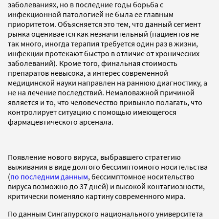
заболеваниях, но в последние годы борьба с
инфекционной патологией не была ее главным
приоритетом. Объясняется это тем, что данный сегмент
рынка оценивается как незначительный (пациентов не
так много, иногда терапия требуется один раз в жизни,
инфекции протекают быстро в отличие от хронических
заболеваний). Кроме того, финальная стоимость
препаратов невысока, а интерес современной
медицинской науки направлен на раннюю диагностику, а
не на лечение последствий. Немаловажной причиной
является и то, что человечество привыкло полагать, что
контролирует ситуацию с помощью имеющегося
фармацевтического арсенала.
Появление нового вируса, выбравшего стратегию
выживания в виде долгого бессимптомного носительства
(
по последним данным
, бессимптомное носительство
вируса возможно до 37 дней) и высокой контагиозности,
критически поменяло картину современного мира.
По данным Сингапурского национального университета