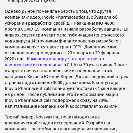
1 января 2020 на 10,88%.
Однако рынок поменяла новость о том, что другая
компания-лидер, Inovio Pharmaceuticals, объявила об
ускорении разработки своей ДНК-вакцины INO-4800
против COVID-19. Компания начала разработку вакцины 10
января, спустя три часа после публикации генетического
кода вируса. Источником финансирования разработок
компании является также грант CEPI.
Доклинические
исследования проводились с 23 января по 29 февраля
2020 года.
Компания планирует в апреле начать
клинические исследования
в США на 30 участниках. Также
в апреле начнутся клинические исследования этой
вакцины в Китае и Южной Корее. Для исследований в трех
странах подготовлено 3000 доз вакцины. К концу года
Inovio Pharmaceuticals планирует поставить 1 млн вакцин
на рынок. После публикации этой информации акции
Inovio Pharmaceuticals подорожали сразу на 70%.
Капитализация компании сейчас составляет $893 млн.
Третий лидер, Novavax Inc, пока находится на
доклинической стадии исследований. Разработка
компании — рекомбинантная вакцина из наночастиц.