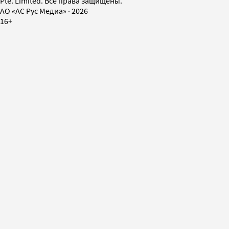
Pte. Limited. Все права защищены.
AO «АС Рус Медиа»
·
2026
16+