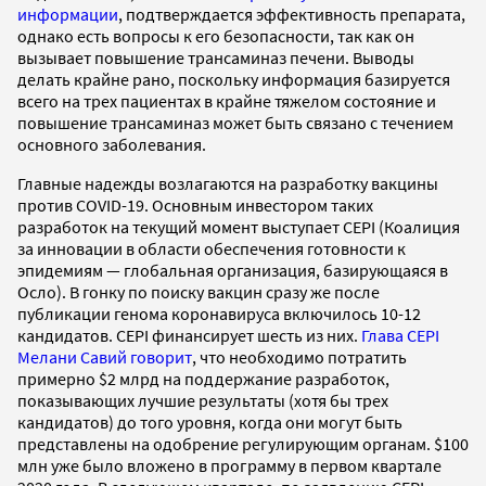
информации
, подтверждается эффективность препарата,
однако есть вопросы к его безопасности, так как он
вызывает повышение трансаминаз печени. Выводы
делать крайне рано, поскольку информация базируется
всего на трех пациентах в крайне тяжелом состояние и
повышение трансаминаз может быть связано с течением
основного заболевания.
Главные надежды возлагаются на разработку вакцины
против COVID-19. Основным инвестором таких
разработок на текущий момент выступает CEPI
(Коалиция
за инновации в области обеспечения готовности к
эпидемиям — глобальная организация, базирующаяся в
Осло). В гонку по поиску вакцин сразу же после
публикации генома коронавируса включилось 10-12
кандидатов. CEPI финансирует шесть из них.
Глава CEPI
Мелани Савий говорит
, что необходимо потратить
примерно $2 млрд на поддержание разработок,
показывающих лучшие результаты (хотя бы трех
кандидатов) до того уровня, когда они могут быть
представлены на одобрение регулирующим органам. $100
млн уже было вложено в программу в первом квартале