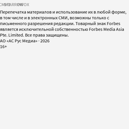
СМИ2
SPARROW
INFOX
Перепечатка материалов и использование их в любой форме,
в том числе и в электронных СМИ, возможны только с
письменного разрешения редакции. Товарный знак Forbes
является исключительной собственностью Forbes Media Asia
Pte. Limited. Все права защищены.
AO «АС Рус Медиа»
·
2026
16+