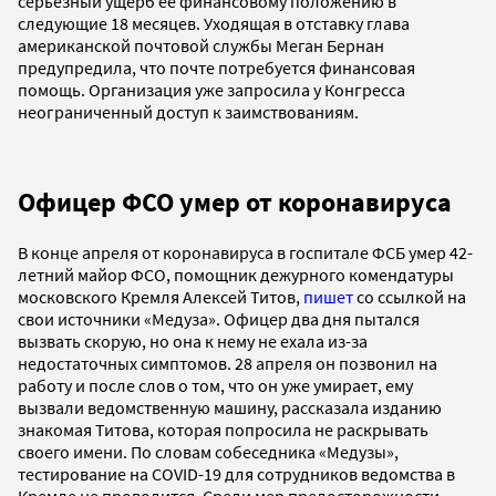
серьезный ущерб ее финансовому положению в
следующие 18 месяцев. Уходящая в отставку глава
американской почтовой службы Меган Бернан
предупредила, что почте потребуется финансовая
помощь. Организация уже запросила у Конгресса
неограниченный доступ к заимствованиям.
Офицер ФСО умер от коронавируса
В конце апреля от коронавируса в госпитале ФСБ умер 42-
летний майор ФСО, помощник дежурного комендатуры
московского Кремля Алексей Титов,
пишет
со ссылкой на
свои источники «Медуза». Офицер два дня пытался
вызвать скорую, но она к нему не ехала из-за
недостаточных симптомов. 28 апреля он позвонил на
работу и после слов о том, что он уже умирает, ему
вызвали ведомственную машину, рассказала изданию
знакомая Титова, которая попросила не раскрывать
своего имени. По словам собеседника «Медузы»,
тестирование на COVID-19 для сотрудников ведомства в
Кремле не проводится. Среди мер предосторожности —