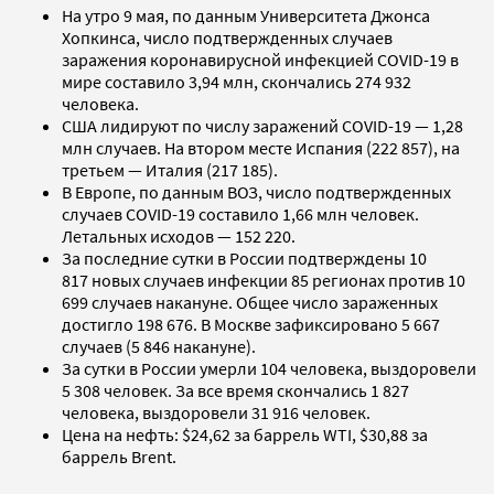
На утро 9 мая, по данным Университета Джонса
Хопкинса, число подтвержденных случаев
заражения коронавирусной инфекцией COVID-19 в
мире составило 3,94 млн, скончались 274 932
человека.
США лидируют по числу заражений COVID-19 — 1,28
млн случаев. На втором месте Испания (222 857), на
третьем — Италия (217 185).
В Европе, по данным ВОЗ, число подтвержденных
случаев COVID-19 составило 1,66 млн человек.
Летальных исходов — 152 220.
За последние сутки в России подтверждены 10
817 новых случаев инфекции 85 регионах против 10
699 случаев накануне. Общее число зараженных
достигло 198 676. В Москве зафиксировано 5 667
случаев (5 846 накануне).
За сутки в России умерли 104 человека, выздоровели
5 308 человек. За все время скончались 1 827
человека, выздоровели 31 916 человек.
Цена на нефть: $24,62 за баррель WTI, $30,88 за
баррель Brent.