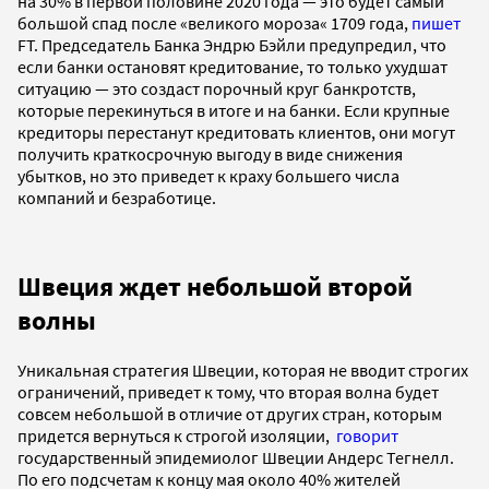
на 30% в первой половине 2020 года — это будет самый
большой спад после «великого мороза« 1709 года,
пишет
FT. Председатель Банка Эндрю Бэйли предупредил, что
если банки остановят кредитование, то только ухудшат
ситуацию — это создаст порочный круг банкротств,
которые перекинуться в итоге и на банки. Если крупные
кредиторы перестанут кредитовать клиентов, они могут
получить краткосрочную выгоду в виде снижения
убытков, но это приведет к краху большего числа
компаний и безработице.
Швеция ждет небольшой второй
волны
Уникальная стратегия Швеции, которая не вводит строгих
ограничений, приведет к тому, что вторая волна будет
совсем небольшой в отличие от других стран, которым
придется вернуться к строгой изоляции,
говорит
государственный эпидемиолог Швеции Андерс Тегнелл.
По его подсчетам к концу мая около 40% жителей