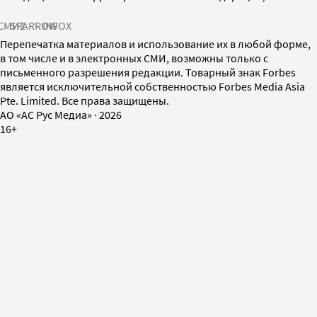
СМИ2
SPARROW
INFOX
Перепечатка материалов и использование их в любой форме,
в том числе и в электронных СМИ, возможны только с
письменного разрешения редакции. Товарный знак Forbes
является исключительной собственностью Forbes Media Asia
Pte. Limited. Все права защищены.
AO «АС Рус Медиа»
·
2026
16+