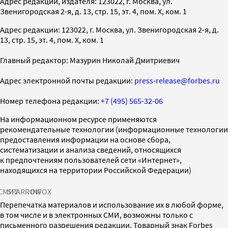
Адрес редакции, издателя: 123022, г. Москва, ул.
Звенигородская 2-я, д. 13, стр. 15, эт. 4, пом. X, ком. 1
Адрес редакции: 123022, г. Москва, ул. Звенигородская 2-я, д.
13, стр. 15, эт. 4, пом. X, ком. 1
Главный редактор: Мазурин Николай Дмитриевич
Адрес электронной почты редакции:
press-release@forbes.ru
Номер телефона редакции:
+7 (495) 565-32-06
На информационном ресурсе применяются
рекомендательные технологии (информационные технологии
предоставления информации на основе сбора,
систематизации и анализа сведений, относящихся
к предпочтениям пользователей сети «Интернет»,
находящихся на территории Российской Федерации)
СМИ2
SPARROW
INFOX
Перепечатка материалов и использование их в любой форме,
в том числе и в электронных СМИ, возможны только с
письменного разрешения редакции. Товарный знак Forbes