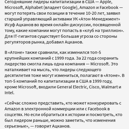
Сегодняшние лидеры капитализации в США — Apple,
Microsoft, Alphabet (владеет Google), Amazon и Facebook —
могут потерять свои позиции в течение 10-20 лет, заявил
старший управляющий активами УК «Атон-Менеджмент»
Исуф Ацканов во время онлайн-дискуссии, посвященной
тому, какие компании могут попасть в «клуб на триллион».
Для IT-гигантов существует большая угроза со стороны
регуляторов рынка, добавил Ацканов.
В «Атоне» также сравнили, как изменился топ-5
крупнейших компаний с 1999 года. За 22 года сохранить
лидерство смогла лишь одна компания — Microsoft. Это
наталкивает на мысль, что лидеры следующего
десятилетия тоже могут измениться, полагают в «Атоне». В
топ-5 компаний по капитализации в США в 1999 году,
кроме Microsoft, входили General Electric, Cisco, Walmart и
Intel.
«Сейчас сложно представить, кто может конкурировать с
Amazon в электронной коммерции или с Facebook в
соцсетях. Но если обратиться к истории и посмотреть, кто
был лидером раньше, можно заметить, что изменения
серьезные», — говорит Ацканов.