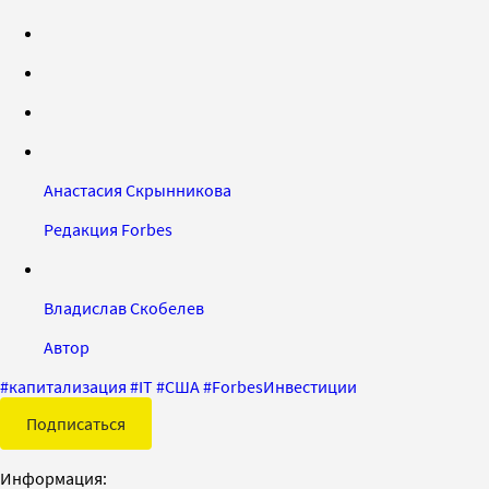
Анастасия Скрынникова
Редакция Forbes
Владислав Скобелев
Автор
#
капитализация
#
IT
#
США
#
ForbesИнвестиции
Подписаться
Информация: