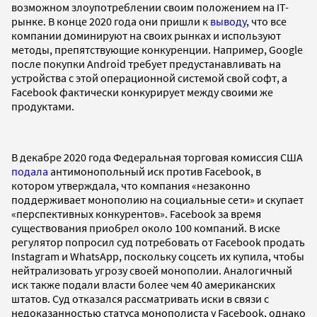
возможном злоупотреблении своим положением на IТ-
рынке. В конце 2020 года они пришли к
выводу
, что все
компании доминируют на своих рынках и используют
методы, препятствующие конкуренции. Например, Google
после покупки Android требует предустанавливать на
устройства с этой операционной системой свой софт, а
Facebook фактически конкурирует между своими же
продуктами.
В декабре 2020 года Федеральная торговая комиссия США
подала
антимонопольный иск против Facebook, в
котором утверждала, что компания «незаконно
поддерживает монополию на социальные сети» и скупает
«перспективных конкурентов». Facebook за время
существования приобрел около 100 компаний. В иске
регулятор попросил суд потребовать от Facebook продать
Instagram и WhatsApp, поскольку соцсеть их купила, чтобы
нейтрализовать угрозу своей монополии. Аналогичный
иск также подали власти более чем 40 американских
штатов. Суд отказался рассматривать иски в связи с
недоказанностью статуса монополиста у Facebook, однако