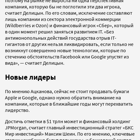
поэтому на рынке не выросла ни одна перспективная
компания, которую бы не поглотили эти два игрока,
считает Делицын. По его словам, исключение составляют
лишь компании из сектора электронной коммерции
(Wildberries и Ozon) и финансовый игрок «Сбер», который
в один момент решил заняться развитием IТ. «Без
антимонопольных действий государства отрыв IТ-
гигантов от других нельзя ликвидировать, если только не
возникнут совершенно новые технологии, которые по
стечению обстоятельств Facebook или Google упустят из
вида», — считает Делицын.
Новые лидеры
По мнению Ацканова, сейчас не стоит продавать бумаги
Apple и Google, однако нужно обратить внимание на
компании, которые в ближайшие годы могут перехватить
лидерство.
Достичь отметки в $1 трлн может и финансовый холдинг
JPMorgan, считает главный инвестиционный стратег «БКС
Мир инвестиций» Максим Шеин. По его мнению, ключевые
ставки неизбежно будут повышены, и банковский сектор