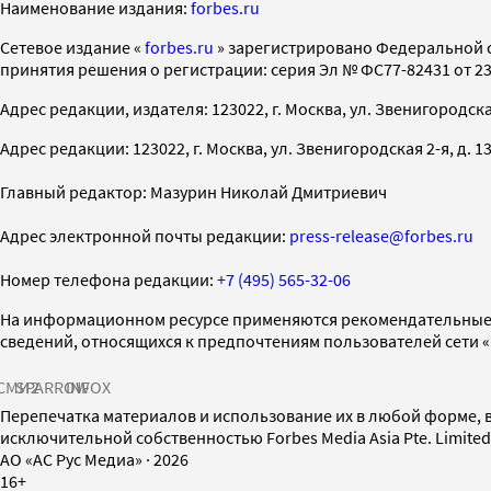
Наименование издания:
forbes.ru
Cетевое издание «
forbes.ru
» зарегистрировано Федеральной 
принятия решения о регистрации: серия Эл № ФС77-82431 от 23 
Адрес редакции, издателя: 123022, г. Москва, ул. Звенигородская 2-
Адрес редакции: 123022, г. Москва, ул. Звенигородская 2-я, д. 13, с
Главный редактор: Мазурин Николай Дмитриевич
Адрес электронной почты редакции:
press-release@forbes.ru
Номер телефона редакции:
+7 (495) 565-32-06
На информационном ресурсе применяются рекомендательные 
сведений, относящихся к предпочтениям пользователей сети 
СМИ2
SPARROW
INFOX
Перепечатка материалов и использование их в любой форме, в
исключительной собственностью Forbes Media Asia Pte. Limite
AO «АС Рус Медиа»
·
2026
16+