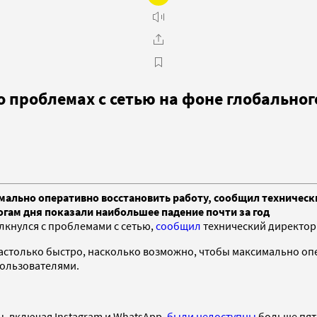
о проблемах с сетью на фоне глобальног
имально оперативно восстановить работу, сообщил техническ
огам дня показали наибольшее падение почти за год
лкнулся с проблемами с сетью,
сообщил
технический директор 
настолько быстро, насколько возможно, чтобы максимально опе
пользователями.
, включая Instagram и WhatsApp,
были недоступны
больше пяти