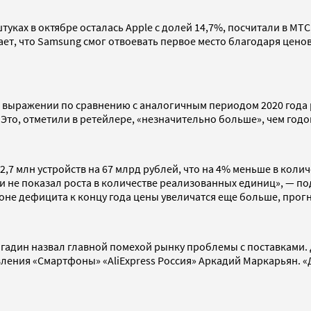
ках в октябре осталась Apple с долей 14,7%, посчитали в МТС.
тает, что Samsung смог отвоевать первое место благодаря цен
выражении по сравнению с аналогичным периодом 2020 года 
. Это, отметили в ретейлере, «незначительно больше», чем год
 2,7 млн устройств на 67 млрд рублей, что на 4% меньше в кол
 не показал роста в количестве реализованных единиц», — под
фоне дефицита к концу года цены увеличатся еще больше, прог
гадин назвал главной помехой рынку проблемы с поставками. 
ения «Смартфоны» «AliExpress Россия» Аркадий Маркарьян. «Д