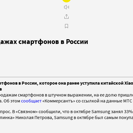
дажах смартфонов в России
тфонов в России, которое она ранее уступила китайской Xia
в
одажам смартфонов в штучном выражении, на ее долю пришлос
а. Об этом
сообщает
«Коммерсантъ» со ссылкой на данные МТС 
апрос. В «Связном» сообщили, что в октябре Samsung занял 33%
линка» Николая Петрова, Samsung в октябре был самым покупа