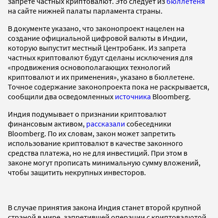
запрете частных криптовалют. Это следует из
бюллетеня
на сайте нижней палаты парламента страны.
В документе указано, что законопроект нацелен на
создание официальной цифровой валюты в Индии,
которую выпустит местный Центробанк. Из запрета
частных криптовалют будут сделаны исключения для
«продвижения основополагающих технологий
криптовалют и их применения», указано в бюллетене.
Точное содержание законопроекта пока не раскрывается,
сообщили два осведомленных
источника
Bloomberg.
Индия подумывает о признании криптовалют
финансовым активом,
рассказали
собеседники
Bloomberg. По их словам, закон может запретить
использование криптовалют в качестве законного
средства платежа, но не для инвестиций. При этом в
законе могут прописать минимальную сумму вложений,
чтобы защитить некрупных инвесторов.
В случае принятия закона Индия станет второй крупной
страной в мире, запретившей операции с криптовалютой,