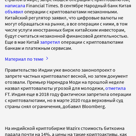
написала
Financial Times. В сентябре Народный банк Китая
объявил
операции с криптовалютами незаконными.
Китайский регулятор заявил, что цифровые валюты не
могут обращаться на рынке, а все операции с ними, в том
числе услуги иностранных бирж китайским инвесторам,
будут считаться незаконной финансовой деятельностью.
Еще в мае Китай
запретил
операции с криптовалютами
банкам и платежным сервисам.
Материал по теме
Правительство Индии уже вносило законопроект о
запрете частных криптовалют весной, но затем документ
отозвали. Премьер Нарендра Моди на прошлой неделе
назвал криптовалюты угрозой для молодежи,
отметила
FT. Индия еще в 2018 году фактически запретила операции
с криптовалютами, но в марте 2020 года верховный суд
страны снял ограничения, добавил Bloomberg.
На индийской криптобирже Wazirx стоимость биткоина
падала почти на 14%, а цены на такие криптоактивы, как