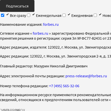
Подписаться
Все сразу
Еженедельная
Ежедневная
Ново
Наименование издания:
forbes.ru
Cетевое издание «
forbes.ru
» зарегистрировано Федеральной 
принятия решения о регистрации: серия Эл № ФС77-82431 от 23 
Адрес редакции, издателя: 123022, г. Москва, ул. Звенигородская 2-
Адрес редакции: 123022, г. Москва, ул. Звенигородская 2-я, д. 13, с
Главный редактор: Мазурин Николай Дмитриевич
Адрес электронной почты редакции:
press-release@forbes.ru
Номер телефона редакции:
+7 (495) 565-32-06
На информационном ресурсе применяются рекомендательные 
сведений, относящихся к предпочтениям пользователей сети 
СМИ2
SPARROW
INFOX