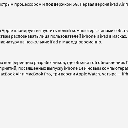
трым процессором и поддержкой 5G. Первая версия iPad Air поя
та Apple планирует выпустить новый компьютер с чипами собс
твам распознавать лица пользователей iPhone и iPad в масках.
авиатуру на нескольких iPad и Mac одновременно.
ю конференцию разработчиков, где объявит об обновлениях ПО 
приятий, посвященных выпуску iPhone 14 и новым компьютерам.
Book Air и MacBook Pro, три версии Apple Watch, четыре — iPh