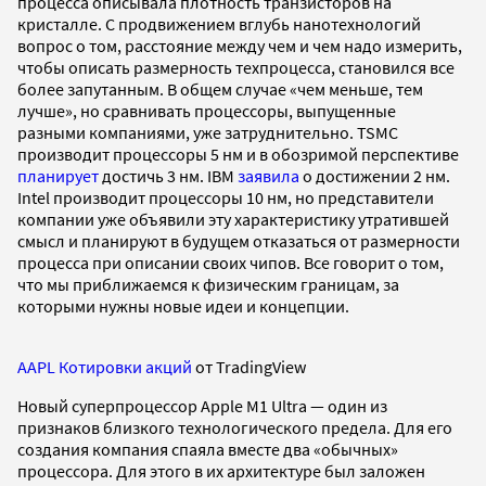
процесса описывала плотность транзисторов на
кристалле. С продвижением вглубь нанотехнологий
вопрос о том, расстояние между чем и чем надо измерить,
чтобы описать размерность техпроцесса, становился все
более запутанным. В общем случае «чем меньше, тем
лучше», но сравнивать процессоры, выпущенные
разными компаниями, уже затруднительно. TSMC
производит процессоры 5 нм и в обозримой перспективе
планирует
достичь 3 нм. IBM
заявила
о достижении 2 нм.
Intel производит процессоры 10 нм, но представители
компании уже объявили эту характеристику утратившей
смысл и планируют в будущем отказаться от размерности
процесса при описании своих чипов. Все говорит о том,
что мы приближаемся к физическим границам, за
которыми нужны новые идеи и концепции.
AAPL Котировки акций
от TradingView
Новый суперпроцессор Apple M1 Ultra — один из
признаков близкого технологического предела. Для его
создания компания спаяла вместе два «обычных»
процессора. Для этого в их архитектуре был заложен