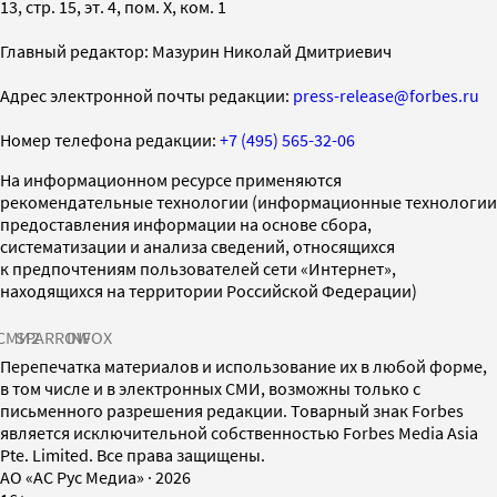
13, стр. 15, эт. 4, пом. X, ком. 1
Главный редактор: Мазурин Николай Дмитриевич
Адрес электронной почты редакции:
press-release@forbes.ru
Номер телефона редакции:
+7 (495) 565-32-06
На информационном ресурсе применяются
рекомендательные технологии (информационные технологии
предоставления информации на основе сбора,
систематизации и анализа сведений, относящихся
к предпочтениям пользователей сети «Интернет»,
находящихся на территории Российской Федерации)
СМИ2
SPARROW
INFOX
Перепечатка материалов и использование их в любой форме,
в том числе и в электронных СМИ, возможны только с
письменного разрешения редакции. Товарный знак Forbes
является исключительной собственностью Forbes Media Asia
Pte. Limited. Все права защищены.
AO «АС Рус Медиа»
·
2026