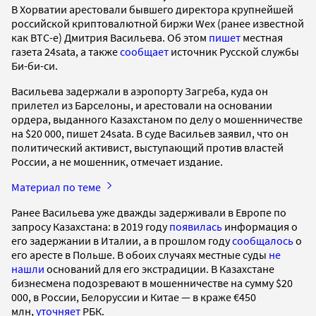
В Хорватии арестовали бывшего директора крупнейшей
российской криптовалютной биржи Wex (ранее известной
как BTC-e) Дмитрия Васильева. Об этом
пишет
местная
газета 24sata, а также
сообщает
источник Русской службы
Би-би-си.
Васильева задержали в аэропорту Загреба, куда он
прилетел из Барселоны, и арестовали на основании
ордера, выданного Казахстаном по делу о мошенничестве
на $20 000, пишет 24sata. В суде Васильев заявил, что он
политический активист, выступающий против властей
России, а не мошенник, отмечает издание.
Материал по теме
Ранее Васильева уже дважды задерживали в Европе по
запросу Казахстана: в 2019 году
появилась
информация о
его задержании в Италии, а в прошлом году
сообщалось
о
его аресте в Польше. В обоих случаях местные суды
не
нашли
оснований для его экстрадиции. В Казахстане
бизнесмена подозревают в мошенничестве на сумму $20
000, в России, Белоруссии и Китае — в краже €450
млн,
уточняет
РБК.