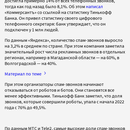
достигла примерно 14% от всех телефонных звонков,
тогда как год назад было 8,1%. Об этом
написал
«Коммерсантъ» со ссылкой на статистику Тинькофф
Банка. Он привел статистику своего цифрового
телефонного секретаря: банк утверждает, что он
подключен у 1 млн людей.
По данным «Яндекса», количество спам-звонков выросло
на 3,2% в среднем по стране. При этом компания заметила
значительный рост числа рекламных звонков в отдельных
регионах, например в Магаданской области — на 60%, в
Волгоградской — на 40%.
Материал по теме
При этом организаторы спам-звонков начинают
отказываться от роботов и ботов. Они становятся все
менее эффективными. Тинькофф Банк заметил, что доля
звонков, которые совершили роботы, упала с начала 2022
года с 76% до 49,5%.
По данным МТС и Tele2, самые высокие доли спам-звонков