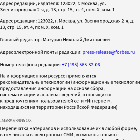
Адрес редакции, издателя: 123022, г. Москва, ул.
Звенигородская 2-я, д. 13, стр. 15, эт. 4, пом. X, ком. 1
Адрес редакции: 123022, г. Москва, ул. Звенигородская 2-я, д.
13, стр. 15, эт. 4, пом. X, ком. 1
Главный редактор: Мазурин Николай Дмитриевич
Адрес электронной почты редакции:
press-release@forbes.ru
Номер телефона редакции:
+7 (495) 565-32-06
На информационном ресурсе применяются
рекомендательные технологии (информационные технологии
предоставления информации на основе сбора,
систематизации и анализа сведений, относящихся
к предпочтениям пользователей сети «Интернет»,
находящихся на территории Российской Федерации)
СМИ2
SPARROW
INFOX
Перепечатка материалов и использование их в любой форме,
в том числе и в электронных СМИ, возможны только с