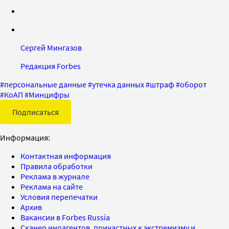
Сергей Мингазов
Редакция Forbes
#
персональные данные
#
утечка данных
#
штраф
#
оборот
#
КоАП
#
Минцифры
Подписаться
Информация:
Контактная информация
Правила обработки
Реклама в журнале
Реклама на сайте
Условия перепечатки
Архив
Вакансии в Forbes Russia
Сканер иноагентов, причастных к экстремизму и