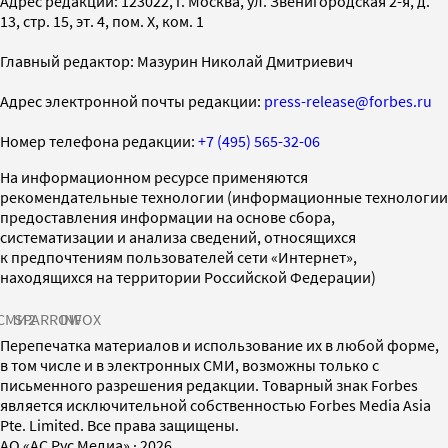
Адрес редакции: 123022, г. Москва, ул. Звенигородская 2-я, д.
13, стр. 15, эт. 4, пом. X, ком. 1
Главный редактор: Мазурин Николай Дмитриевич
Адрес электронной почты редакции:
press-release@forbes.ru
Номер телефона редакции:
+7 (495) 565-32-06
На информационном ресурсе применяются
рекомендательные технологии (информационные технологии
предоставления информации на основе сбора,
систематизации и анализа сведений, относящихся
к предпочтениям пользователей сети «Интернет»,
находящихся на территории Российской Федерации)
СМИ2
SPARROW
INFOX
Перепечатка материалов и использование их в любой форме,
в том числе и в электронных СМИ, возможны только с
письменного разрешения редакции. Товарный знак Forbes
является исключительной собственностью Forbes Media Asia
Pte. Limited. Все права защищены.
AO «АС Рус Медиа»
·
2026