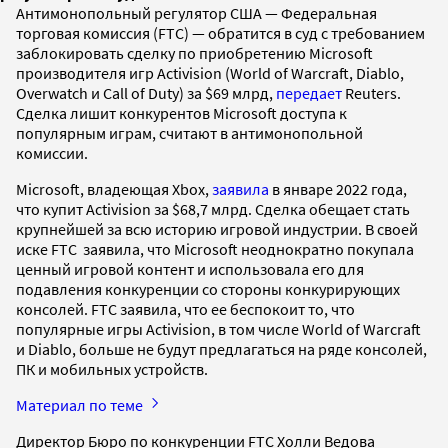
Антимонопольный регулятор США — Федеральная
торговая комиссия (FTC) — обратится в суд с требованием
заблокировать сделку по приобретению Microsoft
производителя игр Activision (World of Warcraft, Diablo,
Overwatch и Call of Duty) за $69 млрд,
передает
Reuters.
Сделка лишит конкурентов Microsoft доступа к
популярным играм, считают в антимонопольной
комиссии.
Microsoft, владеющая Xbox,
заявила
в январе 2022 года,
что купит Activision за $68,7 млрд. Сделка обещает стать
крупнейшей за всю историю игровой индустрии. В своей
иске FTC заявила, что Microsoft неоднократно покупала
ценный игровой контент и использовала его для
подавления конкуренции со стороны конкурирующих
консолей. FTC заявила, что ее беспокоит то, что
популярные игры Activision, в том числе World of Warcraft
и Diablo, больше не будут предлагаться на ряде консолей,
ПК и мобильных устройств.
Материал по теме
Директор Бюро по конкуренции FTC Холли Ведова