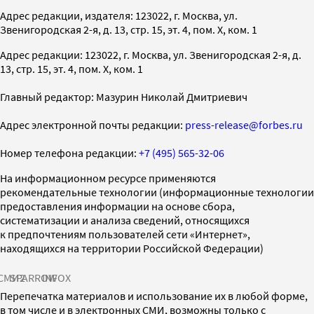
Адрес редакции, издателя: 123022, г. Москва, ул.
Звенигородская 2-я, д. 13, стр. 15, эт. 4, пом. X, ком. 1
Адрес редакции: 123022, г. Москва, ул. Звенигородская 2-я, д.
13, стр. 15, эт. 4, пом. X, ком. 1
Главный редактор: Мазурин Николай Дмитриевич
Адрес электронной почты редакции:
press-release@forbes.ru
Номер телефона редакции:
+7 (495) 565-32-06
На информационном ресурсе применяются
рекомендательные технологии (информационные технологии
предоставления информации на основе сбора,
систематизации и анализа сведений, относящихся
к предпочтениям пользователей сети «Интернет»,
находящихся на территории Российской Федерации)
СМИ2
SPARROW
INFOX
Перепечатка материалов и использование их в любой форме,
в том числе и в электронных СМИ, возможны только с