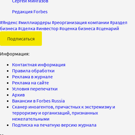
Сергей Мингазов
Редакция Forbes
#
Яндекс
#
миллиардеры
#
реорганизация компании
#
раздел
бизнеса
#
сделка
#
инвестор
#
оценка бизнеса
#
сценарий
Подписаться
Информация:
Контактная информация
Правила обработки
Реклама в журнале
Реклама на сайте
Условия перепечатки
Архив
Вакансии в Forbes Russia
Сканер иноагентов, причастных к экстремизму и
терроризму и организаций, признанных
нежелательными
Подписка на печатную версию журнала