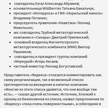
совладелец Evraz Александр Абрамов;
основательница Wildberries Татьяна Бакальчук;
президент «Интерроса» и ГМК «Норильский никель»
Владимир Потанин;
председатель правления «Новатэка» Леонид
Михельсон;
экс-совладелец Трубной металлургической
компании и «Синары» Дмитрий Пумпянский;
основной владелец Магнитогорского
металлургического комбината (ММК) Виктор
Рашников;
совладелец и президент группы компаний
«Меркурий» Игорь Кесаев;
частный инвестор Леонид Богуславский.
Представитель «Яндекса» отказался комментировать как
схему реорганизации, так и возможный список
претендентов на вхождение в капитал компании.
«Многие из этого списка удивятся, что они вообще там
есть», — сказал другой источник. Источник, близкий к
одному из бизнесменов из списка, назвал предложения по
«Яндексу» «пока очень поверхностными», а собеседник в