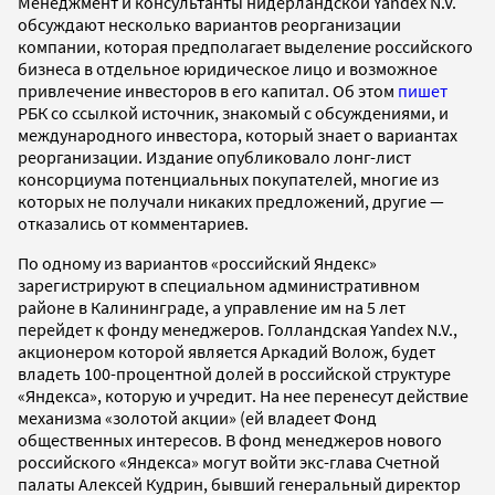
Менеджмент и консультанты нидерландской Yandex N.V.
обсуждают несколько вариантов реорганизации
компании, которая предполагает выделение российского
бизнеса в отдельное юридическое лицо и возможное
привлечение инвесторов в его капитал. Об этом
пишет
РБК со ссылкой источник, знакомый с обсуждениями, и
международного инвестора, который знает о вариантах
реорганизации. Издание опубликовало лонг-лист
консорциума потенциальных покупателей, многие из
которых не получали никаких предложений, другие —
отказались от комментариев.
По одному из вариантов «российский Яндекс»
зарегистрируют в специальном административном
районе в Калининграде, а управление им на 5 лет
перейдет к фонду менеджеров. Голландская Yandex N.V.,
акционером которой является Аркадий Волож, будет
владеть 100-процентной долей в российской структуре
«Яндекса», которую и учредит. На нее перенесут действие
механизма «золотой акции» (ей владеет Фонд
общественных интересов. В фонд менеджеров нового
российского «Яндекса» могут войти экс-глава Счетной
палаты Алексей Кудрин, бывший генеральный директор