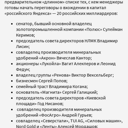
предварительном «длинном» списке тех, с кем менеджеры
готовы начать переговоры о вхождении в капитал
«российского Яндекса» — 20 российских миллиардеров:
сенатор, бывший основной владелец
золотопромышленной компании «Полюс» Сулейман
Керимов;
председатель совета директоров НЛМК Владимир
Лисин;
совладелец производителя минеральных
удобрений «Акрон» Вячеслав Кантор;
акционеры «Лукойла» Вагит Алекперов и Леонид
Федун;
владелец группы «Ренова» Виктор Вексельберг;
бизнесмен Сергей Попов;
семейный траст Владимира Когана;
основатель «Магнита» Сергей Галицкий;
председатель совета директоров «Киевской
площади» Год Нисанов;
совладелец производителя минеральных
удобрений «ФосАгро» Андрей Гурьев;
совладелец «Северстали», TUI AG, «Силовых машин»,
Nord Gold и «Ленты» Алексей Мордашов;