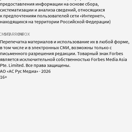
предоставления информации на основе сбора,
систематизации и анализа сведений, относящихся
к предпочтениям пользователей сети «Интернет»,
находящихся на территории Российской Федерации)
СМИ2
SPARROW
INFOX
Перепечатка материалов и использование их в любой форме,
в том числе и в электронных СМИ, возможны только с
письменного разрешения редакции. Товарный знак Forbes
является исключительной собственностью Forbes Media Asia
Pte. Limited. Все права защищены.
AO «АС Рус Медиа»
·
2026
16+