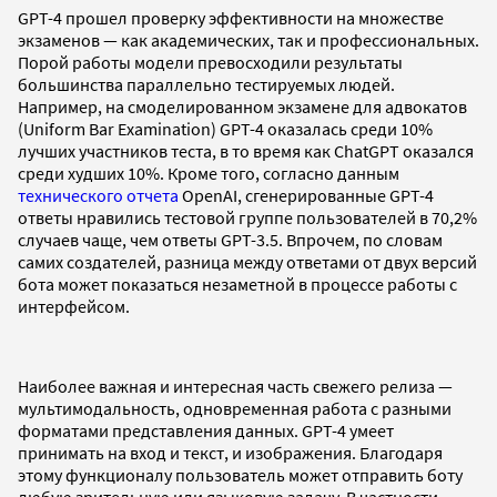
GPT-4 прошел проверку эффективности на множестве
экзаменов — как академических, так и профессиональных.
Порой работы модели превосходили результаты
большинства параллельно тестируемых людей.
Например, на смоделированном экзамене для адвокатов
(Uniform Bar Examination) GPT-4 оказалась среди 10%
лучших участников теста, в то время как ChatGPT оказался
среди худших 10%. Кроме того, согласно данным
технического отчета
OpenAI, сгенерированные GPT-4
ответы нравились тестовой группе пользователей в 70,2%
случаев чаще, чем ответы GPT-3.5. Впрочем, по словам
самих создателей, разница между ответами от двух версий
бота может показаться незаметной в процессе работы с
интерфейсом.
Наиболее важная и интересная часть свежего релиза —
мультимодальность, одновременная работа с разными
форматами представления данных. GPT-4 умеет
принимать на вход и текст, и изображения. Благодаря
этому функционалу пользователь может отправить боту
любую зрительную или языковую задачу. В частности,