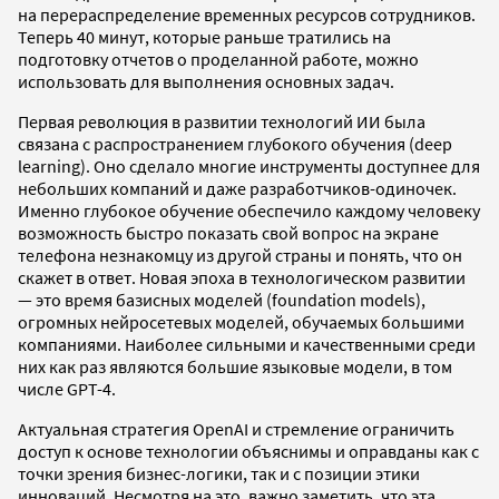
на перераспределение временных ресурсов сотрудников.
Теперь 40 минут, которые раньше тратились на
подготовку отчетов о проделанной работе, можно
использовать для выполнения основных задач.
Первая революция в развитии технологий ИИ была
связана с распространением глубокого обучения (deep
learning). Оно сделало многие инструменты доступнее для
небольших компаний и даже разработчиков-одиночек.
Именно глубокое обучение обеспечило каждому человеку
возможность быстро показать свой вопрос на экране
телефона незнакомцу из другой страны и понять, что он
скажет в ответ. Новая эпоха в технологическом развитии
— это время базисных моделей (foundation models),
огромных нейросетевых моделей, обучаемых большими
компаниями. Наиболее сильными и качественными среди
них как раз являются большие языковые модели, в том
числе GPT-4.
Актуальная стратегия OpenAI и стремление ограничить
доступ к основе технологии объяснимы и оправданы как с
точки зрения бизнес-логики, так и с позиции этики
инноваций. Несмотря на это, важно заметить, что эта