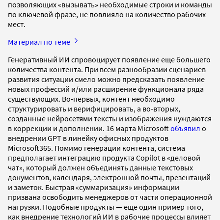
позволяющих «вызывать» необходимые строки и команды
по ключевой фразе, не повлияло на количество рабочих
мест.
Материал по теме
Генеративный ИИ спровоцирует появление еще большего
количества контента. При всем разнообразии сценариев
развития ситуации смело можно предсказать появление
новых профессий и/или расширение функционала ряда
существующих. Во-первых, контент необходимо
структурировать и верифицировать, а во-вторых,
созданные нейросетями тексты и изображения нуждаются
в коррекции и дополнении. 16 марта Microsoft
объявил
о
внедрении GPT в линейку офисных продуктов
Microsoft365. Помимо генерации контента, система
предполагает интеграцию продукта Copilot в «деловой
чат», который должен объединять данные текстовых
документов, календаря, электронной почты, презентаций
и заметок. Быстрая «суммаризация» информации
призвана освободить менеджеров от части операционной
нагрузки. Подобные продукты — еще один пример того,
как внедрение технологий ИИ в рабочие процессы влияет