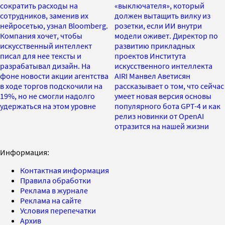
сократить расходы на
«выключателя», который
сотрудников, заменив их
должен вытащить вилку из
нейросетью, узнал Bloomberg.
розетки, если ИИ внутри
Компания хочет, чтобы
модели оживет. Директор по
искусственный интеллект
развитию прикладных
писал для нее тексты и
проектов Института
разрабатывал дизайн. На
искусственного интеллекта
фоне новости акции агентства
AIRI Манвел Аветисян
в ходе торгов подскочили на
рассказывает о том, что сейчас
19%, но не смогли надолго
умеет новая версия основы
удержаться на этом уровне
популярного бота GPT-4 и как
релиз новинки от OpenAI
отразится на нашей жизни
Информация:
Контактная информация
Правила обработки
Реклама в журнале
Реклама на сайте
Условия перепечатки
Архив