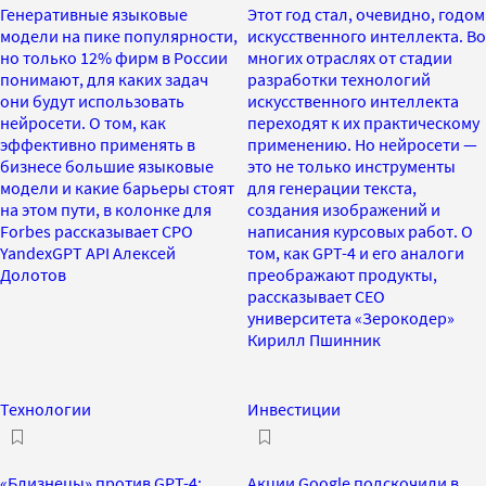
Генеративные языковые
Этот год стал, очевидно, годом
модели на пике популярности,
искусственного интеллекта. Во
но только 12% фирм в России
многих отраслях от стадии
понимают, для каких задач
разработки технологий
они будут использовать
искусственного интеллекта
нейросети. О том, как
переходят к их практическому
эффективно применять в
применению. Но нейросети —
бизнесе большие языковые
это не только инструменты
модели и какие барьеры стоят
для генерации текста,
на этом пути, в колонке для
создания изображений и
Forbes рассказывает CPO
написания курсовых работ. О
YandexGPT API Алексей
том, как GPT-4 и его аналоги
Долотов
преображают продукты,
рассказывает СЕО
университета «Зерокодер»
Кирилл Пшинник
Технологии
Инвестиции
«Близнецы» против GPT-4:
Акции Google подскочили в