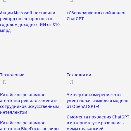
Акции Microsoft поставили
«Сбер» запустил свой аналог
рекорд после прогноза о
ChatGPT
годовом доходе от ИИ от $10
млрд
Технологии
Технологии
Китайское рекламное
Четвертое измерение: что
агентство решило заменить
умеет новая языковая модель
сотрудников искусственным
от OpenAI GPT-4
интеллектом
С момента появления ChatGPT
Китайское рекламное
в интернете уже разошлись
агентство BlueFocus решило
мемы с вакансией