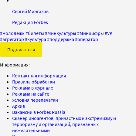
Сергей Мингазов
Редакция Forbes
#
молодежь
#
билеты
#
Минкультуры
#
Минцифры
#
VK
#
агрегатор
#
культура
#
поддержка
#
оператор
Подписаться
Информация:
Контактная информация
Правила обработки
Реклама в журнале
Реклама на сайте
Условия перепечатки
Архив
Вакансии в Forbes Russia
Сканер иноагентов, причастных к экстремизму и
терроризму и организаций, признанных
нежелательными