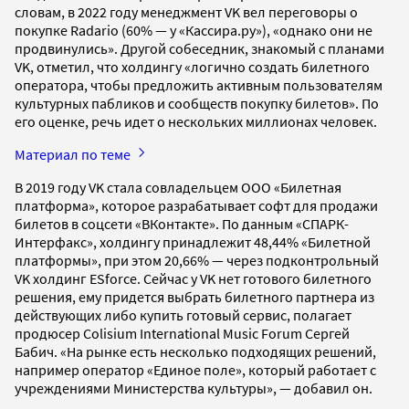
словам, в 2022 году менеджмент VK вел переговоры о
покупке Radario (60% — у «Кассира.ру»), «однако они не
продвинулись». Другой собеседник, знакомый с планами
VK, отметил, что холдингу «логично создать билетного
оператора, чтобы предложить активным пользователям
культурных пабликов и сообществ покупку билетов». По
его оценке, речь идет о нескольких миллионах человек.
Материал по теме
В 2019 году VK стала совладельцем ООО «Билетная
платформа», которое разрабатывает софт для продажи
билетов в соцсети «ВКонтакте». По данным «СПАРК-
Интерфакс», холдингу принадлежит 48,44% «Билетной
платформы», при этом 20,66% — через подконтрольный
VK холдинг ESforce. Сейчас у VK нет готового билетного
решения, ему придется выбрать билетного партнера из
действующих либо купить готовый сервис, полагает
продюсер Colisium International Music Forum Сергей
Бабич. «На рынке есть несколько подходящих решений,
например оператор «Единое поле», который работает с
учреждениями Министерства культуры», — добавил он.