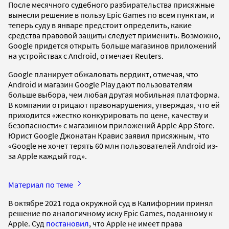
После месячного судебного разбирательства присяжные
вынесли решение в пользу Epic Games по всем пунктам, и
теперь суду в январе предстоит определить, какие
средства правовой защиты следует применить. Возможно,
Google придется открыть больше магазинов приложений
на устройствах с Android, отмечает Reuters.
Google планирует обжаловать вердикт, отмечая, что
Android и магазин Google Play дают пользователям
больше выбора, чем любая другая мобильная платформа.
В компании отрицают правонарушения, утверждая, что ей
приходится «жестко конкурировать по цене, качеству и
безопасности» с магазином приложений Apple App Store.
Юрист Google Джонатан Кравис заявил присяжным, что
«Google не хочет терять 60 млн пользователей Android из-
за Apple каждый год».
Материал по теме
В октябре 2021 года окружной суд в Калифорнии принял
решение по аналогичному иску Epic Games, поданному к
Apple. Суд
постановил
, что Apple не имеет права