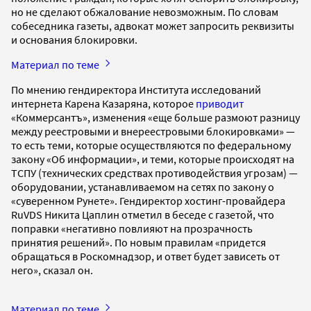
но не сделают обжалование невозможным. По словам
собеседника газеты, адвокат может запросить реквизиты
и основания блокировки.
Материал по теме
По мнению гендиректора Института исследований
интернета Карена Казаряна, которое
приводит
«Коммерсантъ», изменения «еще больше размоют разницу
между реестровыми и внереестровыми блокировками» —
то есть теми, которые осуществляются по федеральному
закону «Об информации», и теми, которые происходят на
ТСПУ (технических средствах противодействия угрозам) —
оборудовании, устанавливаемом на сетях по закону о
«суверенном Рунете». Гендиректор хостинг-провайдера
RuVDS Никита Цаплин отметил в беседе с газетой, что
поправки «негативно повлияют на прозрачность
принятия решений». По новым правилам «придется
обращаться в Роскомнадзор, и ответ будет зависеть от
него», сказал он.
Материал по теме