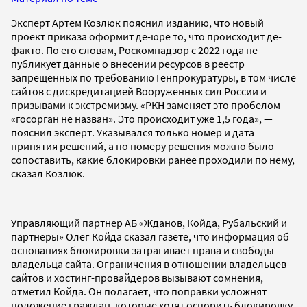
Эксперт Артем Козлюк пояснил изданию, что новый
проект приказа оформит де-юре то, что происходит де-
факто. По его словам, Роскомнадзор с 2022 года не
публикует данные о внесении ресурсов в реестр
запрещенных по требованию Генпрокуратуры, в том числе
сайтов с дискредитацией Вооруженных сил России и
призывами к экстремизму. «РКН заменяет это пробелом —
«госорган не назван». Это происходит уже 1,5 года», —
пояснил эксперт. Указывался только номер и дата
принятия решений, а по номеру решения можно было
сопоставить, какие блокировки ранее проходили по нему,
сказал Козлюк.
Управляющий партнер АБ «Жданов, Койда, Рубальский и
партнеры» Олег Койда сказал газете, что информация об
основаниях блокировки затрагивает права и свободы
владельца сайта. Ограничения в отношении владельцев
сайтов и хостинг-провайдеров вызывают сомнения,
отметил Койда. Он полагает, что поправки усложнят
положение граждан, которые хотят оспорить блокировку,