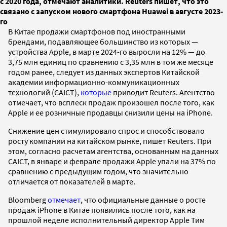
с 2020 года, отмечают аналитики. Reuters пишет, что это
связано с запуском нового смартфона Huawei в августе 2023-
го
В Китае продажи смартфонов под иностранными
брендами, подавляющее большинство из которых —
устройства Apple, в марте 2024-го выросли на 12% — до
3,75 млн единиц по сравнению с 3,35 млн в том же месяце
годом ранее, следует из данных экспертов Китайской
академии информационно-коммуникационных
технологий (CAICT),
которые
приводит Reuters. Агентство
отмечает, что всплеск продаж произошел после того, как
Apple и ее розничные продавцы снизили цены на iPhone.
Снижение цен стимулировало спрос и способствовало
росту компании на китайском рынке, пишет Reuters. При
этом, согласно расчетам агентства, основанным на данных
CAICT, в январе и феврале продажи Apple упали на 37% по
сравнению с предыдущим годом, что значительно
отличается от показателей в марте.
Bloomberg
отмечает
, что официальные данные о росте
продаж iPhone в Китае появились после того, как на
прошлой неделе исполнительный директор Apple Тим