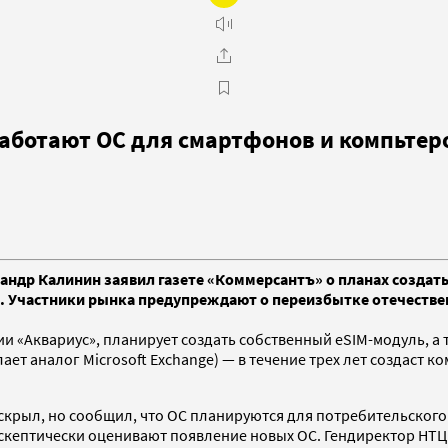
аботают ОС для смартфонов и компьтер
сандр Калинин заявил газете «Коммерсантъ» о планах созда
а. Участники рынка предупреждают о переизбытке отечестве
 «Аквариус», планирует создать собственный eSIM-модуль, а т
лает аналог Microsoft Exchange) — в течение трех лет создаст 
скрыл, но сообщил, что ОС планируются для потребительского 
скептически оценивают появление новых ОС. Гендиректор НТЦ 