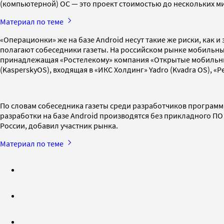
(компьютерной) ОС — это проект стоимостью до нескольких ми
Материал по теме
«Операционки» же на базе Android несут такие же риски, как
полагают собеседники газеты. На российском рынке мобильны
принадлежащая «Ростелекому» компания «Открытые мобильные п
(KasperskyOS), входящая в «ИКС Холдинг» Yadro (Kvadra OS), «Р
По словам собеседника газеты среди разработчиков программ
разработки на базе Android производятся без прикладного П
России, добавил участник рынка.
Материал по теме