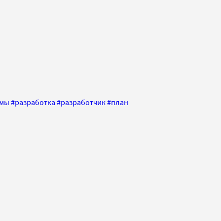
емы
#
разработка
#
разработчик
#
план