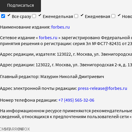
Подписаться
Все сразу
Еженедельная
Ежедневная
Ново
Наименование издания:
forbes.ru
Cетевое издание «
forbes.ru
» зарегистрировано Федеральной 
принятия решения о регистрации: серия Эл № ФС77-82431 от 23 
Адрес редакции, издателя: 123022, г. Москва, ул. Звенигородская 2-
Адрес редакции: 123022, г. Москва, ул. Звенигородская 2-я, д. 13, с
Главный редактор: Мазурин Николай Дмитриевич
Адрес электронной почты редакции:
press-release@forbes.ru
Номер телефона редакции:
+7 (495) 565-32-06
На информационном ресурсе применяются рекомендательные 
сведений, относящихся к предпочтениям пользователей сети 
СМИ2
SPARROW
INFOX