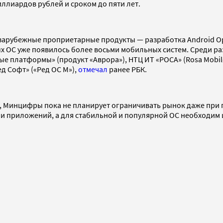
ллиардов рублей и сроком до пяти лет.
 и зарубежные проприетарные продукты — разработка Android O
х ОС уже появилось более восьми мобильных систем. Среди р
латформы» (продукт «Аврора»), НТЦ ИТ «РОСА» (Rosa Mobile),
ед Софт» («Ред ОС М»),
отмечал
ранее РБК.
, Минцифры пока не планирует ограничивать рынок даже при 
О и приложений, а для стабильной и популярной ОС необходим