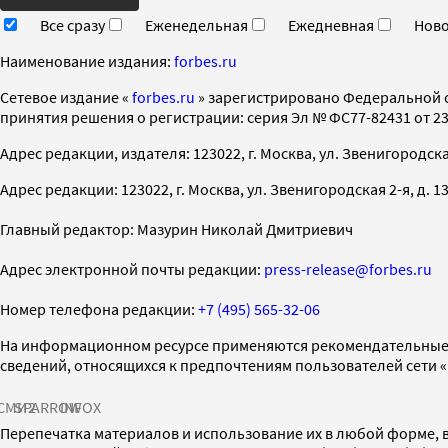
Все сразу
Еженедельная
Ежедневная
Ново
Наименование издания:
forbes.ru
Cетевое издание «
forbes.ru
» зарегистрировано Федеральной 
принятия решения о регистрации: серия Эл № ФС77-82431 от 23 
Адрес редакции, издателя: 123022, г. Москва, ул. Звенигородская 2-
Адрес редакции: 123022, г. Москва, ул. Звенигородская 2-я, д. 13, с
Главный редактор: Мазурин Николай Дмитриевич
Адрес электронной почты редакции:
press-release@forbes.ru
Номер телефона редакции:
+7 (495) 565-32-06
На информационном ресурсе применяются рекомендательные 
сведений, относящихся к предпочтениям пользователей сети 
СМИ2
SPARROW
INFOX
Перепечатка материалов и использование их в любой форме, в