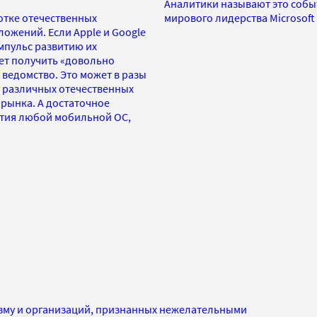
Аналитики называют это событ
тке отечественных
мирового лидерства Microsoft
ожений. Если Apple и Google
мпульс развитию их
лет получить «довольно
ведомство. Это может в разы
 различных отечественных
 рынка. А достаточное
ития любой мобильной ОС,
изму и организаций, признанных нежелательными