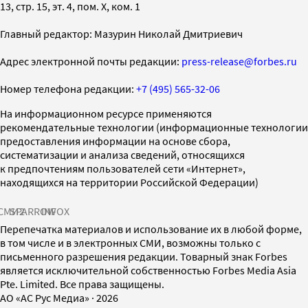
13, стр. 15, эт. 4, пом. X, ком. 1
Главный редактор: Мазурин Николай Дмитриевич
Адрес электронной почты редакции:
press-release@forbes.ru
Номер телефона редакции:
+7 (495) 565-32-06
На информационном ресурсе применяются
рекомендательные технологии (информационные технологии
предоставления информации на основе сбора,
систематизации и анализа сведений, относящихся
к предпочтениям пользователей сети «Интернет»,
находящихся на территории Российской Федерации)
СМИ2
SPARROW
INFOX
Перепечатка материалов и использование их в любой форме,
в том числе и в электронных СМИ, возможны только с
письменного разрешения редакции. Товарный знак Forbes
является исключительной собственностью Forbes Media Asia
Pte. Limited. Все права защищены.
AO «АС Рус Медиа»
·
2026