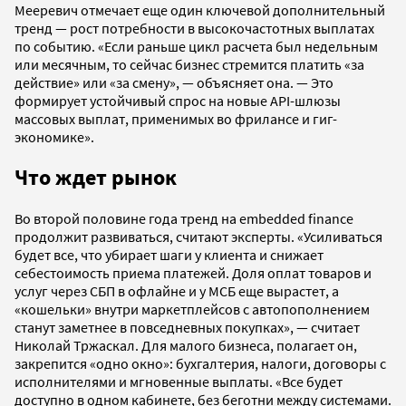
Мееревич отмечает еще один ключевой дополнительный
тренд — рост потребности в высокочастотных выплатах
по событию. «Если раньше цикл расчета был недельным
или месячным, то сейчас бизнес стремится платить «за
действие» или «за смену», — объясняет она. — Это
формирует устойчивый спрос на новые API-шлюзы
массовых выплат, применимых во фрилансе и гиг-
экономике».
Что ждет рынок
Во второй половине года тренд на embedded finance
продолжит развиваться, считают эксперты. «Усиливаться
будет все, что убирает шаги у клиента и снижает
себестоимость приема платежей. Доля оплат товаров и
услуг через СБП в офлайне и у МСБ еще вырастет, а
«кошельки» внутри маркетплейсов с автопополнением
станут заметнее в повседневных покупках», — считает
Николай Тржаскал. Для малого бизнеса, полагает он,
закрепится «одно окно»: бухгалтерия, налоги, договоры с
исполнителями и мгновенные выплаты. «Все будет
доступно в одном кабинете, без беготни между системами.