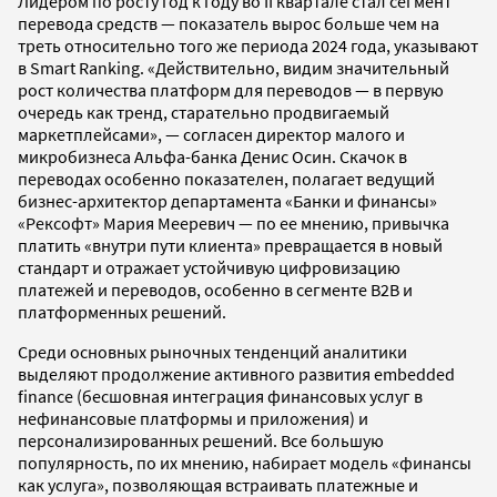
Лидером по росту год к году во II квартале стал сегмент
перевода средств — показатель вырос больше чем на
треть относительно того же периода 2024 года, указывают
в Smart Ranking. «Действительно, видим значительный
рост количества платформ для переводов — в первую
очередь как тренд, старательно продвигаемый
маркетплейсами», — согласен директор малого и
микробизнеса Альфа-банка Денис Осин. Скачок в
переводах особенно показателен, полагает ведущий
бизнес-архитектор департамента «Банки и финансы»
«Рексофт» Мария Мееревич — по ее мнению, привычка
платить «внутри пути клиента» превращается в новый
стандарт и отражает устойчивую цифровизацию
платежей и переводов, особенно в сегменте B2B и
платформенных решений.
Среди основных рыночных тенденций аналитики
выделяют продолжение активного развития embedded
finance (бесшовная интеграция финансовых услуг в
нефинансовые платформы и приложения) и
персонализированных решений. Все большую
популярность, по их мнению, набирает модель «финансы
как услуга», позволяющая встраивать платежные и