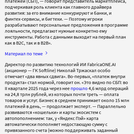
платежей (СБП), — говорит представитель маркетплейса,
подчеркивая роль клиента как главного драйвера
развития: за его внимание конкурируют и банки, и
финтех-сервисы, и бигтехи. — Поэтому игроки
разрабатывают персональные предложения в программе
лояльности, предлагают нужные конкретно ему
инструменты. Работа с данными выходит на первый план
как в В2С, так и в В2В».
Материал по теме
Директор по развитию технологий ИИ FabricaONE.AI
(акционер — ГК Softline) Николай Тржаскал особо
отмечает «два явных сдвига». Во-первых, «платеж внутри
продукта» стал нормой, говорит он. «Это видно по СБП: во
II квартале 2025 года через нее
прошло
4,6 млрд операций
на 24,8 трлн рублей, из которых почти треть — оплата
товаров и услуг. Бизнес в среднем принимает около 15 млн
платежей в день, — продолжает эксперт. — Параллельно
развиваются «кошельки» и карты экосистем с
автопополнением: так, у «Яндекс Пэй» карта
автоматически пополняет недостающую сумму с
привязанного счета (можно поддерживать заданный