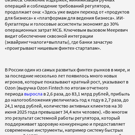
операций и соблюдение требований регулятора,
продолжает она: «Здесь уже виден переход от «продуктов
для бизнеса» к «платформам для ведения бизнеса». ИИ-
бухгалтеры и голосовые ассистенты экономят до 30%
операционных затрат МСБ. Ключевым вызовом Мееревич
видит обеспечение сквозной интеграции
(эквайринг+налоги+выплаты), где банки зачастую
«проигрывают нишевым финтех-стартапам».
В России один из самых развитых финтех-рынков в мире, и
за последние несколько лет появилось много новых
игроков, которые показывают кратный рост, указывают в
Ozon (выручка Ozon Fintech по итогам отчетного
периода
выросла
в 2,6 раза, до 83,1 млрд рублей, прибыль
до налогообложения увеличилась год к году в 2,7 раза, до
24,1 млрд рублей, количество активных клиентов на 30
июня 2025 года превышает 34,4 млн человек). «Во многом
это результат системной работы регулятора, который
поддерживает здоровую конкуренцию и предоставляет
современные инструменты, например систему быстрых