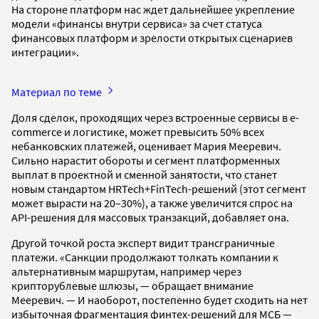
На стороне платформ нас ждет дальнейшее укрепление
модели «финансы внутри сервиса» за счет статуса
финансовых платформ и зрелости открытых сценариев
интеграции».
Материал по теме
Доля сделок, проходящих через встроенные сервисы в e-
commerce и логистике, может превысить 50% всех
небанковских платежей, оценивает Мария Мееревич.
Сильно нарастит обороты и сегмент платформенных
выплат в проектной и сменной занятости, что станет
новым стандартом HRTech+FinTech-решений (этот сегмент
может вырасти на 20–30%), а также увеличится спрос на
API-решения для массовых транзакций, добавляет она.
Другой точкой роста эксперт видит трансграничные
платежи. «Санкции продолжают толкать компании к
альтернативным маршрутам, например через
крипторублевые шлюзы, — обращает внимание
Мееревич. — И наоборот, постепенно будет сходить на нет
избыточная фрагментация финтех-решений для МСБ —