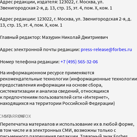
Адрес редакции, издателя: 123022, г. Москва, ул.
Звенигородская 2-я, д. 13, стр. 15, эт. 4, пом. X, ком. 1
Адрес редакции: 123022, г. Москва, ул. Звенигородская 2-я, д.
13, стр. 15, эт. 4, пом. X, ком. 1
Главный редактор: Мазурин Николай Дмитриевич
Адрес электронной почты редакции:
press-release@forbes.ru
Номер телефона редакции:
+7 (495) 565-32-06
На информационном ресурсе применяются
рекомендательные технологии (информационные технологии
предоставления информации на основе сбора,
систематизации и анализа сведений, относящихся
к предпочтениям пользователей сети «Интернет»,
находящихся на территории Российской Федерации)
СМИ2
SPARROW
INFOX
Перепечатка материалов и использование их в любой форме,
в том числе и в электронных СМИ, возможны только с
письменного разрешения редакции. Товарный знак Forbes