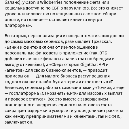
баланс), у Ozon и Wildberries пополнение счета или
кошелька доступно по СБП в пару кликов. Все это снижает
уровень и количество потенциальных сложностей при
оплате, но главное — оставляет клиента внутри
платформы».
Во-вторых, персонализация и гиперавтоматизация дошли
до самых массовых сервисов, размышляет Тржаскал.
«Банки и финтех включают ИИ-помощников и
персональные финсоветы в приложение (так, ВТБ
добавил в личные финансы анализ трат по брендам и
выгоду от кешбэка), а «Сбер» открыл GigaChat API и
«агентов» для своих бизнес-клиентов, — приводит
примеры он. — Для малого бизнеса растут решения
«одного окна»: онлайн-бухгалтерия и отчетность в «Т-
Бизнесе», сервисы работы с самозанятыми у «Точки», а еще
— госплатформа «Самозанятые.РФ» для массовых выплат
и проверок статуса». Все это вместе с завершением
полноценного внедрения единого налогового счета
сокращает издержки и ускоряет и упорядочивает расчеты
как между предпринимателями и клиентами, так и с ФНС,
заключает он.