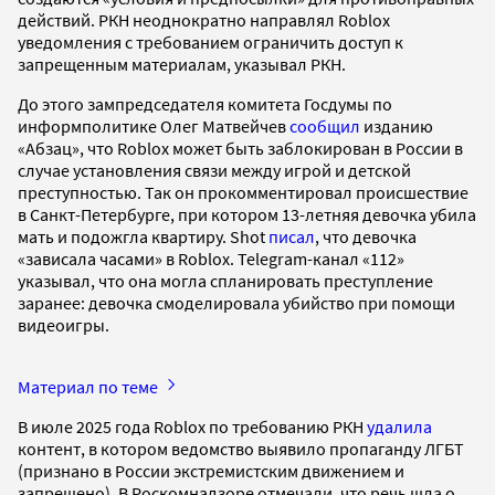
действий. РКН неоднократно направлял Roblox
уведомления с требованием ограничить доступ к
запрещенным материалам, указывал РКН.
До этого зампредседателя комитета Госдумы по
информполитике Олег Матвейчев
сообщил
изданию
«Абзац», что Roblox может быть заблокирован в России в
случае установления связи между игрой и детской
преступностью. Так он прокомментировал происшествие
в Санкт-Петербурге, при котором 13-летняя девочка убила
мать и подожгла квартиру. Shot
писал
, что девочка
«зависала часами» в Roblox. Telegram-канал «112»
указывал, что она могла спланировать преступление
заранее: девочка смоделировала убийство при помощи
видеоигры.
Материал по теме
В июле 2025 года Roblox по требованию РКН
удалила
контент, в котором ведомство выявило пропаганду ЛГБТ
(признано в России экстремистским движением и
запрещено). В Роскомнадзоре отмечали, что речь шла о