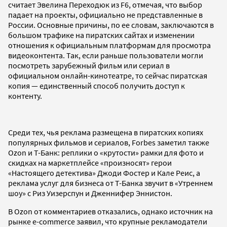
считает Эвелина Переходюк из F6, отмечая, что выбор
падает на проекты, официально не представленные в
России. Основные причины, по ее словам, заключаются в
большом трафике на пиратских сайтах и изменении
отношения к официальным платформам для просмотра
видеоконтента. Так, если раньше пользователи могли
посмотреть зарубежный фильм или сериал в
официальном онлайн-кинотеатре, то сейчас пиратская
копия — единственный способ получить доступ к
контенту.
Среди тех, чья реклама размещена в пиратских копиях
популярных фильмов и сериалов, Forbes заметил также
Ozon и Т-Банк: реплики о «крутости» рамки для фото и
скидках на маркетплейсе «произносят» герои
«Настоящего детектива» Джоди Фостер и Кале Реис, а
реклама услуг для бизнеса от Т-Банка звучит в «Утреннем
шоу» с Риз Уизерспун и Дженнифер Эннистон.
В Ozon от комментариев отказались, однако источник на
рынке e-commerce заявил, что крупные рекламодатели