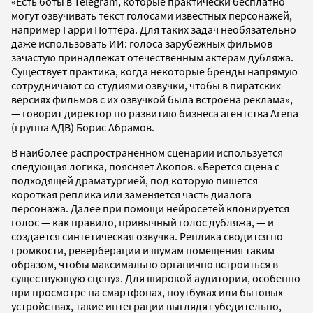
«Есть боты в Telegram, которые практически бесплатно
могут озвучивать текст голосами известных персонажей,
например Гарри Поттера. Для таких задач необязательно
даже использовать ИИ: голоса зарубежных фильмов
зачастую принадлежат отечественным актерам дубляжа.
Существует практика, когда некоторые бренды напрямую
сотрудничают со студиями озвучки, чтобы в пиратских
версиях фильмов с их озвучкой была встроена реклама»,
— говорит директор по развитию бизнеса агентства Arena
(группа АДВ) Борис Абрамов.
В наиболее распространенном сценарии используется
следующая логика, поясняет Акопов. «Берется сцена с
подходящей драматургией, под которую пишется
короткая реплика или заменяется часть диалога
персонажа. Далее при помощи нейросетей клонируется
голос — как правило, привычный голос дубляжа, — и
создается синтетическая озвучка. Реплика сводится по
громкости, реверберации и шумам помещения таким
образом, чтобы максимально органично встроиться в
существующую сцену». Для широкой аудитории, особенно
при просмотре на смартфонах, ноутбуках или бытовых
устройствах, такие интеграции выглядят убедительно,