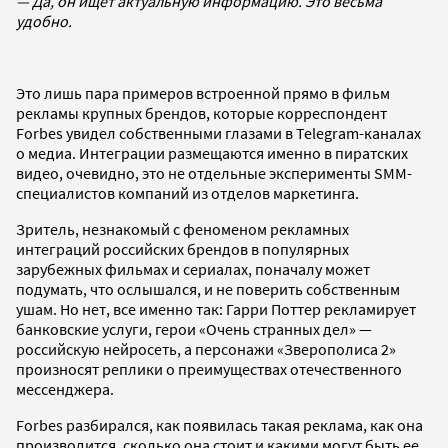
— Да, он ищет актуальную информацию. Это весьма
удобно.
Это лишь пара примеров встроенной прямо в фильм
рекламы крупных брендов, которые корреспондент
Forbes увидел собственными глазами в Telegram-каналах
о медиа. Интеграции размещаются именно в пиратских
видео, очевидно, это не отдельные эксперименты SMM-
специалистов компаний из отделов маркетинга.
Зритель, незнакомый с феноменом рекламных
интеграций российских брендов в популярных
зарубежных фильмах и сериалах, поначалу может
подумать, что ослышался, и не поверить собственным
ушам. Но нет, все именно так: Гарри Поттер рекламирует
банковские услуги, герои «Очень странных дел» —
российскую нейросеть, а персонажи «Зверополиса 2»
произносят реплики о преимуществах отечественного
мессенджера.
Forbes разбирался, как появилась такая реклама, как она
производится, сколько она стоит и какими могут быть ее