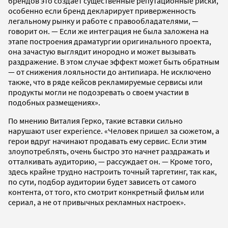
брендов это создает существенные репутационные риски,
особенно если бренд декларирует приверженность
легальному рынку и работе с правообладателями, —
говорит он. — Если же интеграция не была заложена на
этапе построения драматургии оригинального проекта,
она зачастую выглядит инородно и может вызывать
раздражение. В этом случае эффект может быть обратным
— от снижения лояльности до антипиара. Не исключено
также, что в ряде кейсов рекламируемые сервисы или
продукты могли не подозревать о своем участии в
подобных размещениях».
По мнению Виталия Герко, такие вставки сильно
нарушают user experience. «Человек пришел за сюжетом, а
герои вдруг начинают продавать ему сервис. Если этим
злоупотреблять, очень быстро это начнет раздражать и
отталкивать аудиторию, — рассуждает он. — Кроме того,
здесь крайне трудно настроить точный таргетинг, так как,
по сути, подбор аудитории будет зависеть от самого
контента, от того, кто смотрит конкретный фильм или
сериал, а не от привычных рекламных настроек».