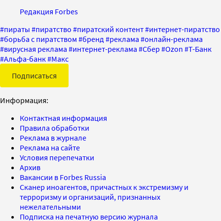
Редакция Forbes
#
пираты
#
пиратство
#
пиратский контент
#
интернет-пиратство
#
борьба с пиратством
#
бренд
#
реклама
#
онлайн-реклама
#
вирусная реклама
#
интернет-реклама
#
Сбер
#
Ozon
#
Т-Банк
#
Альфа-банк
#
Maкс
Подписаться
Информация:
Контактная информация
Правила обработки
Реклама в журнале
Реклама на сайте
Условия перепечатки
Архив
Вакансии в Forbes Russia
Сканер иноагентов, причастных к экстремизму и
терроризму и организаций, признанных
нежелательными
Подписка на печатную версию журнала