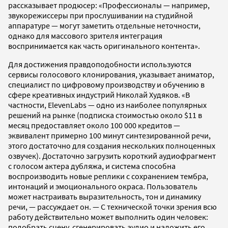
рассказывает продюсер: «Профессионалы — например,
звукорежиссеры при прослушивании на студийной
аппаратуре — могут заметить отдельные неточности,
однако для массового зрителя интеграция
воспринимается как часть оригинального контента».
Для достижения правдоподобности используются
сервисы голосового клонирования, указывает аниматор,
специалист по цифровому производству и обучению в
сфере креативных индустрий Николай Худяков. «В
частности, ElevenLabs — одно из наиболее популярных
решений на рынке (подписка стоимостью около $11 в
месяц предоставляет около 100 000 кредитов —
эквивалент примерно 100 минут синтезированной речи,
этого достаточно для создания нескольких полноценных
озвучек). Достаточно загрузить короткий аудиофрагмент
с голосом актера дубляжа, и система способна
воспроизводить новые реплики с сохранением тембра,
интонаций и эмоционального окраса. Пользователь
может настраивать выразительность, тон и динамику
речи, — рассуждает он. — С технической точки зрения всю
работу действительно может выполнить один человек:
подобрать сцену, сгенерировать аудио и наложить его