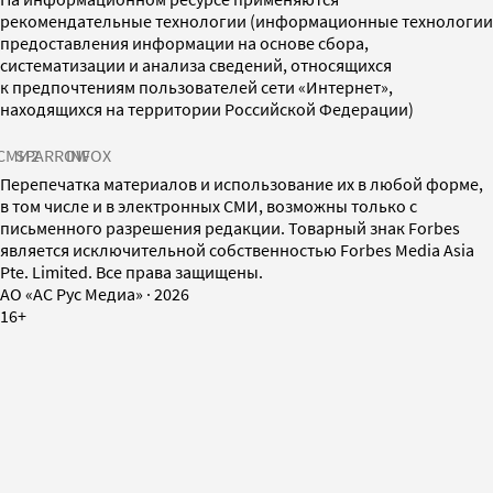
рекомендательные технологии (информационные технологии
предоставления информации на основе сбора,
систематизации и анализа сведений, относящихся
к предпочтениям пользователей сети «Интернет»,
находящихся на территории Российской Федерации)
СМИ2
SPARROW
INFOX
Перепечатка материалов и использование их в любой форме,
в том числе и в электронных СМИ, возможны только с
письменного разрешения редакции. Товарный знак Forbes
является исключительной собственностью Forbes Media Asia
Pte. Limited. Все права защищены.
AO «АС Рус Медиа»
·
2026
16+