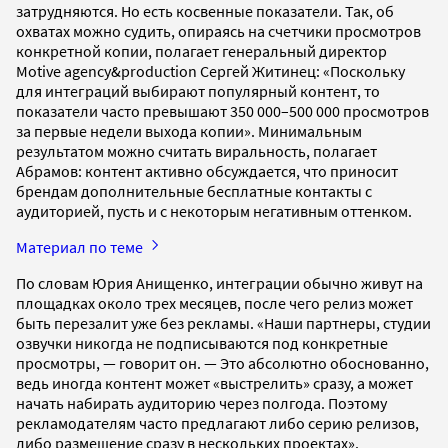
затрудняются. Но есть косвенные показатели. Так, об
охватах можно судить, опираясь на счетчики просмотров
конкретной копии, полагает генеральный директор
Motive agency&production Сергей Житинец: «Поскольку
для интеграций выбирают популярный контент, то
показатели часто превышают 350 000–500 000 просмотров
за первые недели выхода копии». Минимальным
результатом можно считать виральность, полагает
Абрамов: контент активно обсуждается, что приносит
брендам дополнительные бесплатные контакты с
аудиторией, пусть и с некоторым негативным оттенком.
Материал по теме
По словам Юрия Анищенко, интеграции обычно живут на
площадках около трех месяцев, после чего релиз может
быть перезалит уже без рекламы. «Наши партнеры, студии
озвучки никогда не подписываются под конкретные
просмотры, — говорит он. — Это абсолютно обоснованно,
ведь иногда контент может «выстрелить» сразу, а может
начать набирать аудиторию через полгода. Поэтому
рекламодателям часто предлагают либо серию релизов,
либо размещение сразу в нескольких проектах».