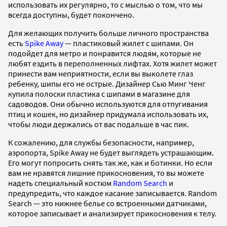
использовать их регулярно, то с мыслью о том, что мы
всегда доступны, будет покончено.
Для желающих получить больше личного пространства
есть
Spike Away
— пластиковый жилет с шипами. Он
подойдет для метро и понравится людям, которые не
любят ездить в переполненных лифтах. Хотя жилет может
принести вам неприятности, если вы выколете глаз
ребенку, шипы его не острые. Дизайнер Сью Минг Ченг
купила полоски пластика с шипами в магазине для
садоводов. Они обычно используются для отпугивания
птиц и кошек, но дизайнер придумала использовать их,
чтобы люди держались от вас подальше в час пик.
К сожалению, для службы безопасности, например,
аэропорта, Spike Away не будет выглядеть устрашающим.
Его могут попросить снять так же, как и ботинки. Но если
вам не нравятся лишние прикосновения, то вы можете
надеть специальный костюм
Random Search
и
предупредить, что каждое касание записывается. Random
Search — это нижнее белье со встроенными датчиками,
которое записывает и анализирует прикосновения к телу.