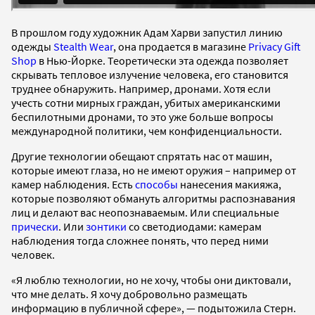
В прошлом году художник Адам Харви запустил линию
одежды
Stealth Wear
, она продается в магазине
Privacy Gift
Shop
в Нью-Йорке. Теоретически эта одежда позволяет
скрывать тепловое излучение человека, его становится
труднее обнаружить. Например, дронами. Хотя если
учесть сотни мирных граждан, убитых американскими
беспилотными дронами, то это уже больше вопросы
международной политики, чем конфиденциальности.
Другие технологии обещают спрятать нас от машин,
которые имеют глаза, но не имеют оружия – например от
камер наблюдения. Есть
способы
нанесения макияжа,
которые позволяют обмануть алгоритмы распознавания
лиц и делают вас неопознаваемым. Или специальные
прически
. Или
зонтики
со светодиодами: камерам
наблюдения тогда сложнее понять, что перед ними
человек.
«Я люблю технологии, но не хочу, чтобы они диктовали,
что мне делать. Я хочу добровольно размещать
информацию в публичной сфере», — подытожила Стерн.