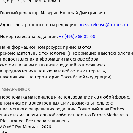
13, стр. 15, эт. 4, пом. X, ком. 1
Главный редактор: Мазурин Николай Дмитриевич
Адрес электронной почты редакции:
press-release@forbes.ru
Номер телефона редакции:
+7 (495) 565-32-06
На информационном ресурсе применяются
рекомендательные технологии (информационные технологии
предоставления информации на основе сбора,
систематизации и анализа сведений, относящихся
к предпочтениям пользователей сети «Интернет»,
находящихся на территории Российской Федерации)
СМИ2
SPARROW
INFOX
Перепечатка материалов и использование их в любой форме,
в том числе и в электронных СМИ, возможны только с
письменного разрешения редакции. Товарный знак Forbes
является исключительной собственностью Forbes Media Asia
Pte. Limited. Все права защищены.
AO «АС Рус Медиа»
·
2026
16+