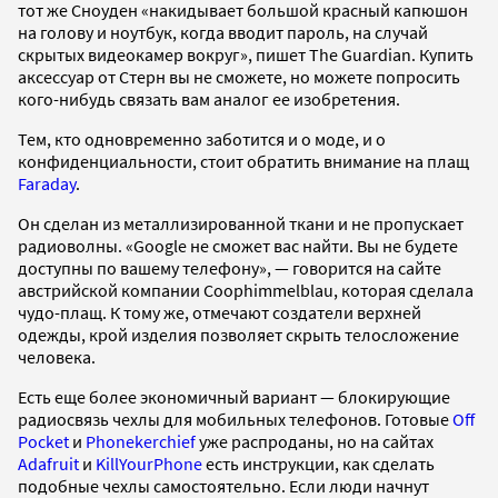
тот же Сноуден «накидывает большой красный капюшон
на голову и ноутбук, когда вводит пароль, на случай
скрытых видеокамер вокруг», пишет The Guardian. Купить
аксессуар от Стерн вы не сможете, но можете попросить
кого-нибудь связать вам аналог ее изобретения.
Тем, кто одновременно заботится и о моде, и о
конфиденциальности, стоит обратить внимание на плащ
Faraday
.
Он сделан из металлизированной ткани и не пропускает
радиоволны. «Google не сможет вас найти. Вы не будете
доступны по вашему телефону», — говорится на сайте
австрийской компании Coophimmelblau, которая сделала
чудо-плащ. К тому же, отмечают создатели верхней
одежды, крой изделия позволяет скрыть телосложение
человека.
Есть еще более экономичный вариант — блокирующие
радиосвязь чехлы для мобильных телефонов. Готовые
Off
Pocket
и
Phonekerchief
уже распроданы, но на сайтах
Adafruit
и
KillYourPhone
есть инструкции, как сделать
подобные чехлы самостоятельно. Если люди начнут