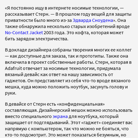
«Я постоянно ищу в интернете носимые технологии, —
рассказывает Стерн. — В прошлом году вещей для защиты
приватности было много из-за
Эдварда Сноудена
». Она
также обнаружила несколько старых изобретений вроде
No-Contact Jacket
2003 года. Это кофта, которая может
бить зарядом электричества.
В докладе дизайнера собраны творения многих ее коллег
— как доступные для заказа, так и прототипы. Также она
включила в проект собственные работы. Стерн, которая в
Adafruit отвечает за носимые технологии, придумала
вязаный девайс как ответ на нашу зависимость от
гаджетов. Он представляет из себя что-то вроде вязаного
мешка, куда можно положить ноутбук, засунуть голову и
руки.
В девайсе от Стерн есть «конфиденциальная»
составляющая. Дизайнерский мешок можно использовать
вместо специального
экрана
для ноутбука, который
защищает от подглядываний. Этот «гаджет» соединяет вас
напрямую с компьютером, так что можно не бояться, что
кто-то подсмотрит. Это может показаться безумным, но