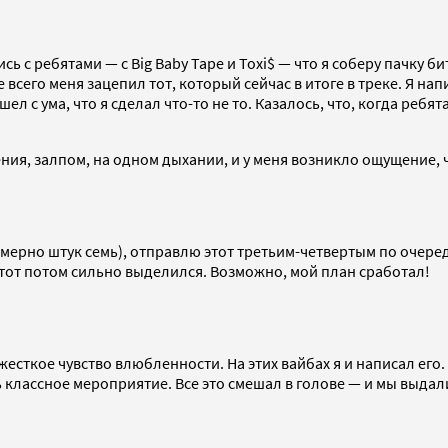
ь с ребятами — с Big Baby Tape и Toxi$ — что я соберу пачку 
сего меня зацепил тот, который сейчас в итоге в треке. Я нап
л с ума, что я сделал что-то не то. Казалось, что, когда ребят
ния, залпом, на одном дыхании, и у меня возникло ощущение, чт
имерно штук семь), отправлю этот третьим-четвертым по очере
 этот потом сильно выделился. Возможно, мой план сработал!
 жесткое чувство влюбленности. На этих вайбах я и написал его. 
ь классное мероприятие. Все это смешал в голове — и мы выдал