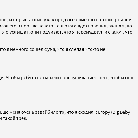
битов, которые я слышу как продюсер именно на этой тройной
исал его в порыве какого-то лютого вдохновения, залпом, на
а это услышат, они подумают, что я перемудрил, и скажут, что
о я немного сошел с ума, что я сделал что-то не
ди. Чтобы ребята не начали прослушивание с него, чтобы они
Еще меня очень завайбило то, что я сходил к Егору (Big Baby
и такой трек.