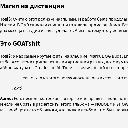
Магия на дистанции
Toxi$:
Считаю этот релиз уникальным. И работа была проделана
Италии. В ОАЭ снимали сниппет и готовили промо альбома. Вс
два месяца в студии и сидят, делают. А мы, потому что у меня м
Это GOATshit
Toxi$:
У нас самые крутые фиты на альбоме: Markul, OG Buda, Ег
Работа со всеми приглашенными артистами разная, потому что а
аббревиатура от Greatest of All Time — «величайший из всех вр
«И то, что из этого получилось такое «мясо» — это m
Toxi$
Aarne:
Есть несколько треков, которые мне нравятся больше все
И если не брать в расчет хиты этого альбома — NOBODY и SHOW
Мы вообще с него объявили, что пишем альбом. Это был первы