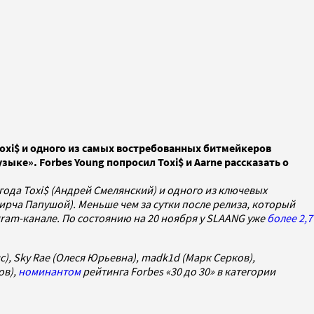
xi$ и одного из самых востребованных битмейкеров
ыке». Forbes Young попросил Toxi$ и Aarne рассказать о
 года Toxi$ (Андрей Смелянский) и одного из ключевых
Мирча Папушой). Меньше чем за сутки после релиза, который
gram-канале. По состоянию на 20 ноября у SLAANG уже
более 2,7
), Sky Rae (Олеся Юрьевна), madk1d (Марк Серков),
ов),
номинантом
рейтинга Forbes «30 до 30» в категории