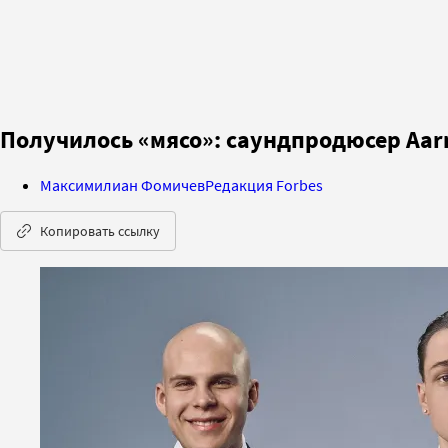
Получилось «мясо»: саундпродюсер Aarn
Максимилиан Фомичев
Редакция Forbes
Копировать ссылку