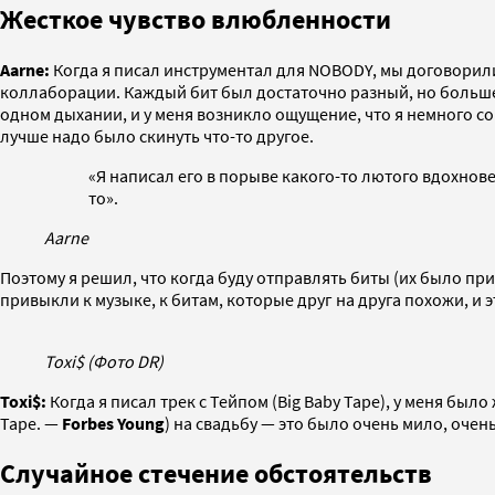
Жесткое чувство влюбленности
Aarne:
Когда я писал инструментал для NOBODY, мы договорилис
коллаборации. Каждый бит был достаточно разный, но больше в
одном дыхании, и у меня возникло ощущение, что я немного соше
лучше надо было скинуть что-то другое.
«Я написал его в порыве какого-то лютого вдохнове
то».
Aarne
Поэтому я решил, что когда буду отправлять биты (их было пр
привыкли к музыке, к битам, которые друг на друга похожи, и
Toxi$ (Фото DR)
Toxi$:
Когда я писал трек с Тейпом (Big Baby Tape), у меня было
Tape. —
Forbes Young
) на свадьбу — это было очень мило, очен
Случайное стечение обстоятельств