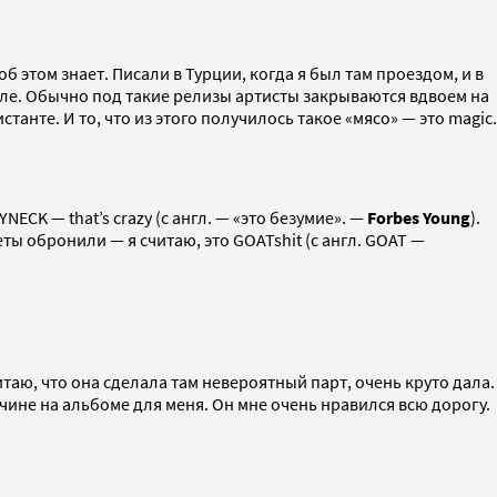
этом знает. Писали в Турции, когда я был там проездом, и в
сле. Обычно под такие релизы артисты закрываются вдвоем на
танте. И то, что из этого получилось такое «мясо» — это magic.
ECK — that’s crazy (с англ. — «это безумие». —
Forbes Young
).
ты обронили — я считаю, это GOATshit (с англ. GOAT —
итаю, что она сделала там невероятный парт, очень круто дала.
ичине на альбоме для меня. Он мне очень нравился всю дорогу.