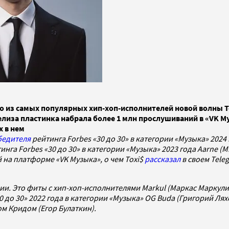
 из самых популярных хип-хоп-исполнителей новой волны To
лиза пластинка набрала более 1 млн прослушиваний в «VK Муз
 в нем
бедителя
рейтинга Forbes «30 до 30» в категории «Музыка» 2024
инга Forbes «30 до 30» в категории «Музыка» 2023 года Aarne (
 на платформе «VK Музыка», о чем Toxi$
рассказал
в своем Tele
ии. Это фиты с хип-хоп-исполнителями Markul (Маркас Маркулис
0 до 30» 2022 года в категории «Музыка» OG Buda (Григорий Лях
ом Кридом (Егор Булаткин).