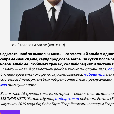
Toxi$ (слева) и Aarne (Фото DR)
Седьмого ноября вышел SLAANG — совместный альбом одного
современной сцены, саундпродюсера Aarne. За сутки после ре
новом альбоме, любимых треках, коллаборациях и пасхалках
SLAANG — новый совместный альбом хип-хоп-исполнителя,
по
битмейкеров русского рэпа, саундпродюсера,
победителя
рейт
состоялся 7 ноября, альбом набрал более 1 млн прослушиваний
млн
прослушиваний.
В лонгплее 16 треков, семь из которых — совместные композиц
163ONMYNECK (Роман Щуров),
победителем
рейтинга Forbes «3
«Музыка» 2019 года Big Baby Tape (Егор Ракитин) и певцом Егор