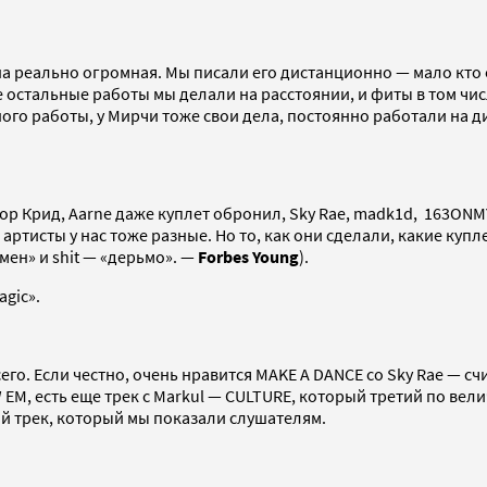
 реально огромная. Мы писали его дистанционно — мало кто об 
е остальные работы мы делали на расстоянии, и фиты в том чи
ного работы, у Мирчи тоже свои дела, постоянно работали на дис
ор Крид, Aarne даже куплет обронил, Sky Rae, madk1d, 163ONMYN
ртисты у нас тоже разные. Но то, как они сделали, какие купле
емен» и shit — «дерьмо». —
Forbes Young
).
agic».
го. Если честно, очень нравится MAKE A DANCE со Sky Rae — сч
 EM, есть еще трек с Markul — CULTURE, который третий по вел
й трек, который мы показали слушателям.