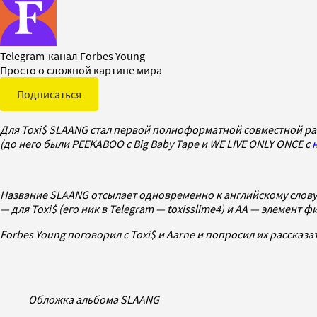
Telegram-канал Forbes Young
Просто о сложной картине мира
Подписаться
Для Toxi$ SLAANG стал первой полноформатной совместной раб
(до него были PEEKABOO с Big Baby Tape и WE LIVE ONLY ONCE с
Название SLAANG отсылает одновременно к английскому слову sl
— для Toxi$ (его ник в Telegram — toxisslime4) и AA — элемент 
Forbes Young поговорил с Toxi$ и Aarne и попросил их рассказ
Обложка альбома SLAANG