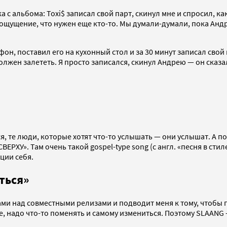
с альбома: Toxi$ записал свой парт, скинул мне и спросил, как 
ощущение, что нужен еще кто-то. Мы думали-думали, пока Андрей
офон, поставил его на кухонный стол и за 30 минут записал сво
олжен залететь. Я просто записался, скинул Андрею — он сказал
, те люди, которые хотят что-то услышать — они услышат. А по
РХУ». Там очень такой gospel-type song (с англ. «песня в стил
ции себя.
ться»
и над совместными релизами и подводит меня к тому, чтобы по
, надо что-то поменять и самому измениться. Поэтому SLAANG 