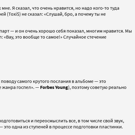
мне. Я сказал, что очень нравится, но надо кого-то туда
 (Toxi$) не сказал: «Слушай, бро, а почему ты не
й парт — и он очень хорошо себя показал, многим нравится. Мы
: «Вау, это вообще то самое!» Случайное стечение
 поводу самого крутого послания в альбоме — это
е жанра госпел». —
Forbes Young
), поэтому советую реально
дготовиться и переосмыслить все, в том числе свой звук,
— это одна из ступеней в процессе подготовки пластинки.