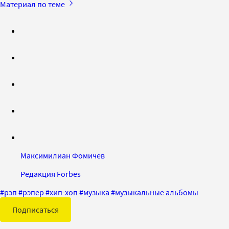
Материал по теме
Максимилиан Фомичев
Редакция Forbes
#
рэп
#
рэпер
#
хип-хоп
#
музыка
#
музыкальные альбомы
Подписаться