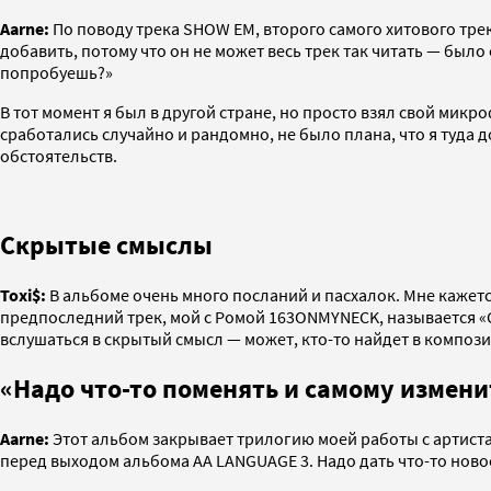
Aarne:
По поводу трека SHOW EM, второго самого хитового трека 
добавить, потому что он не может весь трек так читать — было 
попробуешь?»
В тот момент я был в другой стране, но просто взял свой микр
сработались случайно и рандомно, не было плана, что я туда д
обстоятельств.
Скрытые смыслы
Toxi$:
В альбоме очень много посланий и пасхалок. Мне кажется
предпоследний трек, мой с Ромой 163ONMYNECK, называется «СВЕ
вслушаться в скрытый смысл — может, кто-то найдет в компози
«Надо что-то поменять и самому измени
Aarne:
Этот альбом закрывает трилогию моей работы с артистам
перед выходом альбома AA LANGUAGE 3. Надо дать что-то новое