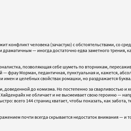
жит конфликт человека (зачастую) с обстоятельствами, со средо
драматичным — иногда достаточно едва заметного трения, как
урналистка, позволяющая себе шуметь по вторникам, пересажив
ой — фрау Морман, педантичная, пунктуальная и, кажется, абс
ии имен и целебных свойствах ромашки, но раздражается буква
и, доведенной до комизма. Но постепенно за сварливостью и 
 Хайденрайх не обличает и не высмеивает свою героиню — напр
тро: всего 144 страниц хватает, чтобы показать, как забота, 
дражением почти всегда скрывается недостаток внимания — и т