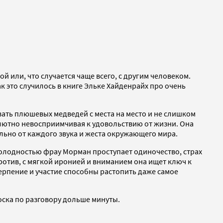
й или, что случается чаще всего, с другим человеком.
 это случилось в книге Эльке Хайденрайх про очень
ать плюшевых медведей с места на место и не слишком
олютно невосприимчивая к удовольствию от жизни. Она
льно от каждого звука и жеста окружающего мира.
холодностью фрау Морман проступает одиночество, страх
отив, с мягкой иронией и вниманием она ищет ключ к
терпение и участие способны растопить даже самое
оска по разговору дольше минуты.