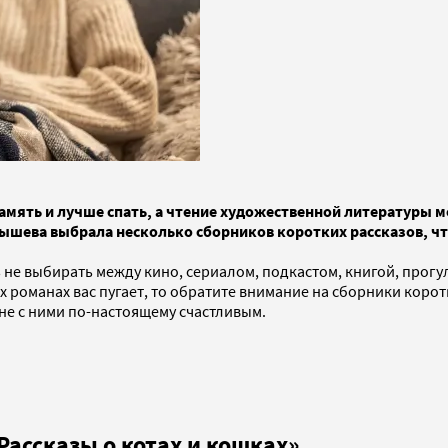
амять и лучше спать, а чтение художественной литературы 
ышева выбрала несколько сборников коротких рассказов, чт
 выбирать между кино, сериалом, подкастом, книгой, прогулк
оманах вас пугает, то обратите внимание на сборники коротки
не с ними по-настоящему счастливым.
Рассказы о котах и кошках»