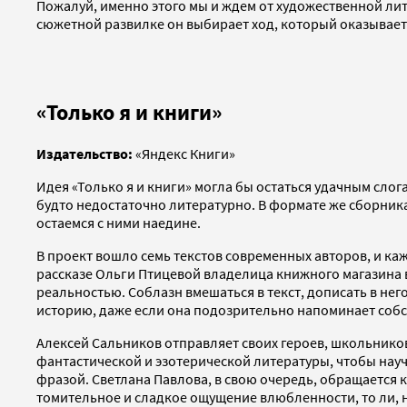
Пожалуй, именно этого мы и ждем от художественной ли
сюжетной развилке он выбирает ход, который оказыва
«Только я и книги»
Издательство:
«Яндекс Книги»
Идея «Только я и книги» могла бы остаться удачным сло
будто недостаточно литературно. В формате же сборника
остаемся с ними наедине.
В проект вошло семь текстов современных авторов, и каж
рассказе Ольги Птицевой владелица книжного магазина в
реальностью. Соблазн вмешаться в текст, дописать в него
историю, даже если она подозрительно напоминает соб
Алексей Сальников отправляет своих героев, школьнико
фантастической и эзотерической литературы, чтобы научи
фразой. Светлана Павлова, в свою очередь, обращается 
томительное и сладкое ощущение влюбленности, то ли, н