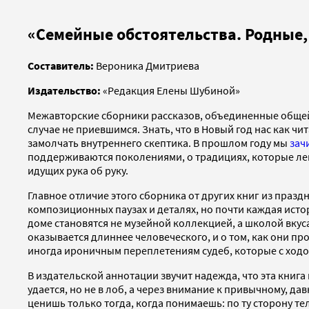
«Семейные обстоятельства. Родные, 
Составитель:
Вероника Дмитриева
Издательство:
«Редакция Елены Шубиной»
Межавторские сборники рассказов, объединенные общей 
случае не приевшимся. Знать, что в Новый год нас как ч
замолчать внутреннего скептика. В прошлом году мы
зач
поддерживаются поколениями, о традициях, которые легк
идущих рука об руку.
Главное отличие этого сборника от других книг из праз
композиционных паузах и деталях, но почти каждая исто
доме становятся не музейной коллекцией, а школой вкус
оказывается длиннее человеческого, и о том, как они п
иногда ироничным переплетениям судеб, которые с ход
В издательской аннотации звучит надежда, что эта книга
удается, но не в лоб, а через внимание к привычному, д
ценишь только тогда, когда понимаешь: по ту сторону теле