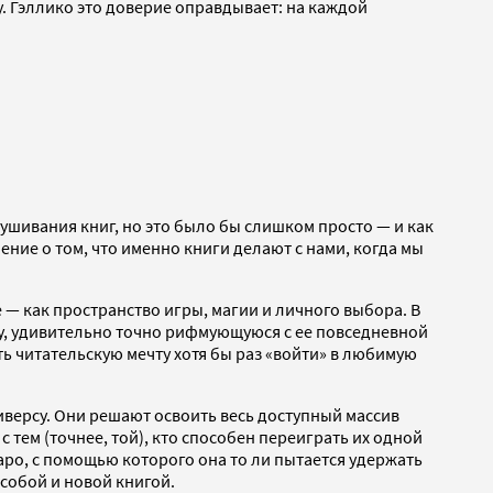
. Гэллико это доверие оправдывает: на каждой
ушивания книг, но это было бы слишком просто — и как
ние о том, что именно книги делают с нами, когда мы
 — как пространство игры, магии и личного выбора. В
гу, удивительно точно рифмующуюся с ее повседневной
ать читательскую мечту хотя бы раз «войти» в любимую
иверсу. Они решают освоить весь доступный массив
 тем (точнее, той), кто способен переиграть их одной
аро, с помощью которого она то ли пытается удержать
собой и новой книгой.