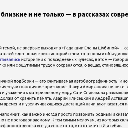
близкие и не только — в рассказах сов
темой, не впервые выходят в «Редакции Елены Шубиной» — со
итателей ждет новая книга историй о чем-то теплом и объедин
итывались
историями о повседневных чудесах, в этом — говорим
о или с ощутимым трудом сохраняются, о вещах, становящихся 
дничной подборки — его считываемая автобиографичность. Иног
рия звучит как личное признание. Шахри Амирханова пишет о в
а и уважения к материальному миру. Сати Спивакова размышляе
родолжают хранить память. Азарий Плисецкий и Андрей Аствац
ом времени и увеличивающихся дистанций начинают казаться 
 напомнит, как важно иногда просто позвонить родным и сказа
авно не проговариваемому. К тем самым мелочам, из которых с
фонного звонка всегда есть кто-то, кто ответит: «И я тебя».