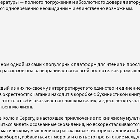
тературы — полного погружения и абсолютного доверия автору
ется одновременно неожиданным и единственно возможным.
ганом одной из самых популярных платформ для чтения и просл
 рассказов она разворачивается во всей полноте: как размышле
дый из них по-своему интерпретирует это единство и единение
 окрестностях Таганки находит в коробке с букинистикой кни
 что-то от себя оказывается слишком велик, и здесь легко узн
ственную жизнь.
в Колю и Серегу, в настоящее приключение по книжному мульт
ться видеть осознанные сновидения, но вскоре сталкиваются с
к магическому мышлению и рассказывает историю гадания на Т
аоборот, избавиться от морока и снять это препятствие между 