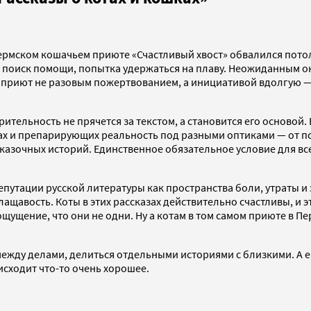
ермском кошачьем приюте «Счастливый хвост» обвалился потол
 поиск помощи, попытка удержаться на плаву. Неожиданным о
приют не разовым пожертвованием, а инициативой вдолгую —
рительность не прячется за текстом, а становится его основой.
х и препарирующих реальность под разными оптиками — от пс
зочных историй. Единственное обязательное условие для всех
.
репутации русской литературы как пространства боли, утраты 
лащавость. Коты в этих рассказах действительно счастливы, и 
щущение, что они не одни. Ну а котам в том самом приюте в П
 между делами, делиться отдельными историями с близкими. А е
исходит что-то очень хорошее.