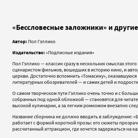
«Бессловесные заложники» и другие
Автор:
Пол Гэллико
Издательство:
«Подписные издания»
Пол Гэллико — классик сразу в нескольких смыслах этог
сценаристом фильмов, вошедших в историю кино, и авт
церкви. Достаточно вспомнить «Томасину», оказавшуюся 
литературных обозревателей — и самих детей и подростк
О самом творческом пути Гэллико очень точно и с больш
собранных под одной обложкой — становятся для читат
высокой кулинарии, а за легким ромкомом внезапно след
Название сборника не должно вводить в заблуждение: «Б
работает с формой короткой прозы: его сюжеты прозрачн
рассчитанный аттракцион, где хочется задержаться на 