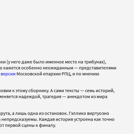
и (у него даже было именное место на трибунах),
что кажется особенно неожиданным — представителями
о
версии
Московской епархии РПЦ, и по мнению
вии к этому сборнику. А сами тексты — семь историй,
еняется надеждой, трагедия — анекдотом из мира
.
ута, а лишь одна из остановок. Гэллико виртуозно
а непредсказуемы. Каждая история устроена как точно
от первой сцены к финалу.