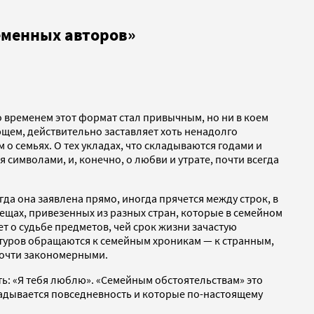
ременных авторов»
 временем этот формат стал привычным, но ни в коем
яющем, действительно заставляет хоть ненадолго
 о семьях. О тех укладах, что складываются годами и
символами, и, конечно, о любви и утрате, почти всегда
да она заявлена прямо, иногда прячется между строк, в
ещах, привезенных из разных стран, которые в семейном
т о судьбе предметов, чей срок жизни зачастую
атуров обращаются к семейным хроникам — к странным,
почти закономерными.
ть: «Я тебя люблю». «Семейным обстоятельствам» это
кладывается повседневность и которые по-настоящему