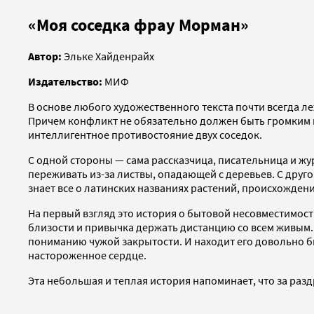
«Моя соседка фрау Морман»
Автор:
Эльке Хайденрайх
Издательство:
МИФ
В основе любого художественного текста почти всегда ле
Причем конфликт не обязательно должен быть громким и 
интеллигентное противостояние двух соседок.
С одной стороны — сама рассказчица, писательница и ж
переживать из-за листвы, опадающей с деревьев. С друг
знает все о латинских названиях растений, происхожден
На первый взгляд это история о бытовой несовместимост
близости и привычка держать дистанцию со всем живым.
пониманию чужой закрытости. И находит его довольно быс
настороженное сердце.
Эта небольшая и теплая история напоминает, что за раз