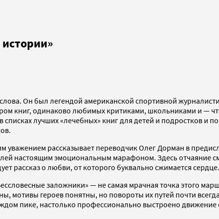
 истории»
о слова. Он был легендой американской спортивной журналистик
ором книг, одинаково любимых критиками, школьниками и — 
в списках лучших «лечебных» книг для детей и подростков и п
ов.
им уважением рассказывает переводчик Олег Дорман в предисло
елей настоящим эмоциональным марафоном. Здесь отчаяние см
ует рассказ о любви, от которого буквально сжимается сердце
ессловесные заложники» — не самая мрачная точка этого маршр
ы, мотивы героев понятны, но повороты их путей почти всегд
каждом пике, настолько профессионально выстроено движение 