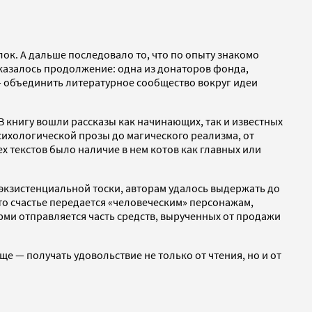
ок. А дальше последовало то, что по опыту знакомо
казалось продолжение: одна из донаторов фонда,
 объединить литературное сообщество вокруг идеи
 В книгу вошли рассказы как начинающих, так и известных
ихологической прозы до магического реализма, от
 текстов было наличие в нем котов как главных или
и экзистенциальной тоски, авторам удалось выдержать до
это счастье передается «человеческим» персонажам,
ерми отправляется часть средств, вырученных от продажи
ще — получать удовольствие не только от чтения, но и от