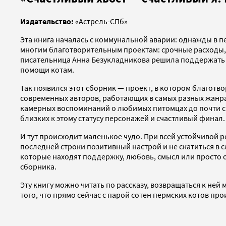
Издательство:
«Астрель-СПб»
Эта книга началась с коммунальной аварии: однажды в п
многим благотворительным проектам: срочные расходы,
писательница Анна Безукладникова решила поддержать 
помощи котам.
Так появился этот сборник — проект, в котором благотво
современных авторов, работающих в самых разных жанра
камерных воспоминаний о любимых питомцах до почти ска
близких к этому статусу персонажей и счастливый финал
И тут происходит маленькое чудо. При всей устойчивой 
последней строки позитивный настрой и не скатиться в с
которые находят поддержку, любовь, смысл или просто о
сборника.
Эту книгу можно читать по рассказу, возвращаться к ней
того, что прямо сейчас с парой сотен пермских котов про