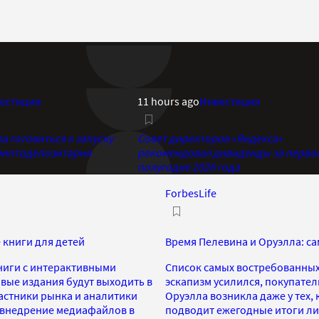
естиции
11 hours ago
Инвестиции
 готовиться к запуску
Совет директоров «Яндекса»
риптодепозитария
рекомендовал дивиденды за перво
полугодие 2026 года
ForbesLife
 книги для детей
Время Пелевина и Оруэлла: с
ниги с интерактивными
Список самых востребованных
вые издания будут выходить в
эскапизм усилился, покупател
астники рынка и аналитики
Оруэлла возникла даже у тех, 
 внедрение медиафайлов в
подводит ежегодные итоги ли