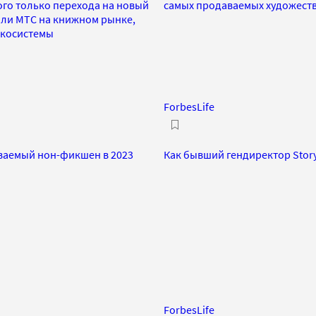
ого только перехода на новый
самых продаваемых художест
оли МТС на книжном рынке,
экосистемы
ForbesLife
аваемый нон-фикшен в 2023
Как бывший гендиректор Story
ForbesLife