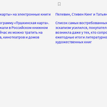
арты» на электронные книги
Пелевин, Стивен Кинг и Татьян
грамму «Пушкинская карта».
Список самых востребованных
жали в Российском книжном
эскапизм усилился, покупател
йчас их можно тратить на
возникла даже у тех, кто сопр
в, кинотеатров и домов
ежегодные итоги литературно
художественных книг