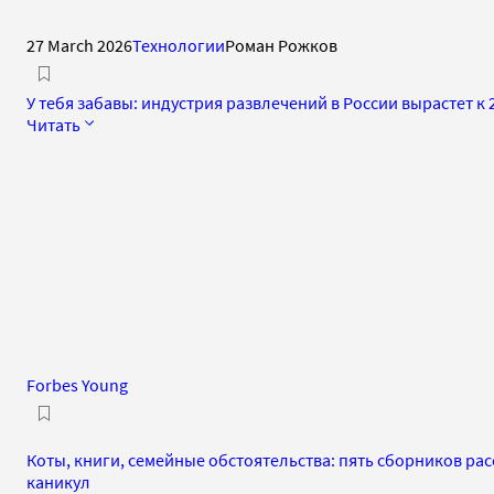
27 March 2026
Технологии
Роман Рожков
У тебя забавы: индустрия развлечений в России вырастет к 2
Читать
Forbes Young
Коты, книги, семейные обстоятельства: пять сборников ра
каникул