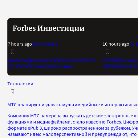
Forbes Инвестиции
7 hours ago
Инвестиции
10 hours ago
Инв
Безос продал акции Amazon на $350 млн
Мосбиржа начала
по близкой к рекордной цене
собственного к
Технологии
МТС планирует издавать мультимедийные и интерактивные
Компания МТС намерена выпускать детские электронные к
функциями и медиафайлами, стало известно Forbes. Цифро
формате ePub 3, широко распространенном за рубежом. Уч
называют идею малоперспективной и предупреждают, что