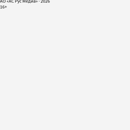
AO «АС Рус Медиа»
·
2026
16+