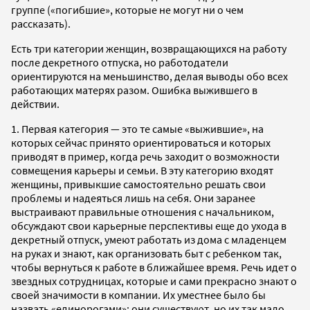
группе («погибшие», которые не могут ни о чем
рассказать).
Есть три категории женщин, возвращающихся на работу
после декретного отпуска, но работодатели
ориентируются на меньшинство, делая выводы обо всех
работающих матерях разом. Ошибка выжившего в
действии.
1. Первая категория — это те самые «выжившие», на
которых сейчас принято ориентироваться и которых
приводят в пример, когда речь заходит о возможности
совмещения карьеры и семьи. В эту категорию входят
женщины, привыкшие самостоятельно решать свои
проблемы и надеяться лишь на себя. Они заранее
выстраивают правильные отношения с начальником,
обсуждают свои карьерные перспективы еще до ухода в
декретный отпуск, умеют работать из дома с младенцем
на руках и знают, как организовать быт с ребенком так,
чтобы вернуться к работе в ближайшее время. Речь идет о
звездных сотрудницах, которые и сами прекрасно знают о
своей значимости в компании. Их уместнее было бы
назвать «единорогами»: они существуют, но их так мало,