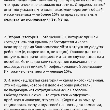
что практически невозможно встретить. Опираясь на свой
опыт могу сказать, что доля таких «единорогов» в общей
массе невелика — не более 10% по предварительным
результатам исследования SelfMama.
2. Вторая категория — это женщины, которые пришли
«отсидеться» под крылом работодателя и через
некоторое время благополучно уйти в отпуск по уходу за
ребенком (и, скорее всего, не в один). Главное для них —
получить все причитающиеся им в этом случае выплаты и
пособия. Мотивация таких сотрудниц изначально не
подразумевает никакой профессиональной реализации.
Их тоже не очень много — меньше 10%.
3. И, наконец, третья категория — самая многочисленная.
Это женщины, которые в целом хорошо работали,
но выдающимися сотрудниками их не назовешь.
Работодатели не очень-то стремятся их удержать,
пребывая в иллюзии, что легко найдут им на замену
«единорога». Не чувствуя своей ценности для компании,
женщина при выходе из декрета находит другого