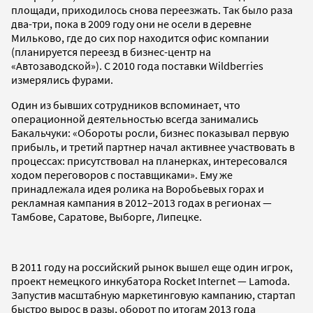
площади, приходилось снова переезжать. Так было раза
два-три, пока в 2009 году они не осели в деревне
Мильково, где до сих пор находится офис компании
(планируется переезд в бизнес-центр на
«Автозаводской»). С 2010 года поставки Wildberries
измерялись фурами.
Один из бывших сотрудников вспоминает, что
операционной деятельностью всегда занимались
Бакальчуки: «Обороты росли, бизнес показывал первую
прибыль, и третий партнер начал активнее участвовать в
процессах: присутствовал на планерках, интересовался
ходом переговоров с поставщиками». Ему же
принадлежала идея ролика на Воробьевых горах и
рекламная кампания в 2012–2013 годах в регионах —
Тамбове, Саратове, Выборге, Липецке.
В 2011 году на российский рынок вышел еще один игрок,
проект немецкого инкубатора Rocket Internet — Lamoda.
Запустив масштабную маркетинговую кампанию, стартап
быстро вырос в разы, оборот по итогам 2013 года