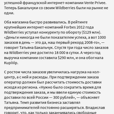
успешной французской интернет-компании Vente Privee.
Теперь Бакальчуки со своим Wildberries были на рынке не
одни.
Оба магазина быстро развивались. В рейтинге
крупнейших интернет-компаний Forbes 2012 года
Wildberries уступал конкуренту по обороту ($129 млн).
«Деньги никогда не были показателем успеха, а вот 1000
заказов в день — это да, наш первый рекорд 2008-го», —
говорит Татьяна Бакальчук. Спустя три года число заказов
на Wildberries уже достигло 18 000 в сутки. А через год
выручка компании составила $290 млн, и она обогнала
KupiVip.
C ростом числа заказов увеличилась нагрузка на кол-
центр, а с ней и расходы. При подтверждении заказа
оператор должен был рассчитать стоимость доставки
исходя из региона. «Нужно было сократить время для
подтверждения заказа, и мы ввели единую стоимость
доставки по всей России — 300 рублей», — объясняет
Татьяна. Темп развития бизнеса заставлял
предпринимателей постоянно расширяться. Владислав
говорит, что, как только заканчивались свободные