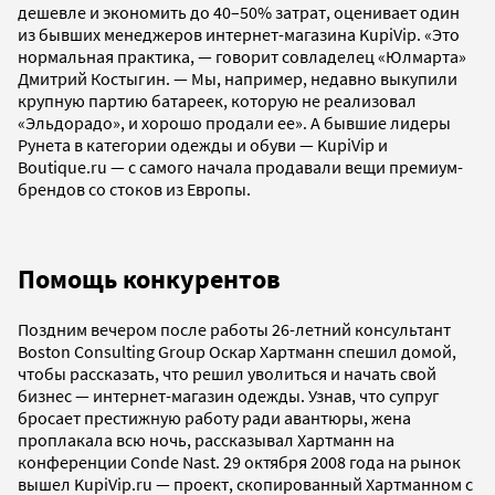
дешевле и экономить до 40–50% затрат, оценивает один
из бывших менеджеров интернет-магазина KupiVip. «Это
нормальная практика, — говорит совладелец «Юлмарта»
Дмитрий Костыгин. — Мы, например, недавно выкупили
крупную партию батареек, которую не реализовал
«Эльдорадо», и хорошо продали ее». А бывшие лидеры
Рунета в категории одежды и обуви — KupiVip и
Boutique.ru — с самого начала продавали вещи премиум-
брендов со стоков из Европы.
Помощь конкурентов
Поздним вечером после работы 26-летний консультант
Boston Consulting Group Оскар Хартманн спешил домой,
чтобы рассказать, что решил уволиться и начать свой
бизнес — интернет-магазин одежды. Узнав, что супруг
бросает престижную работу ради авантюры, жена
проплакала всю ночь, рассказывал Хартманн на
конференции Conde Nast. 29 октября 2008 года на рынок
вышел KupiVip.ru — проект, скопированный Хартманном с