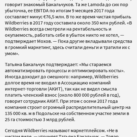
говорит знакомый Бакальчуков. Та же Lamoda до сих пор
убыточна, ее EBITDA по итогам 9 месяцев 2017 года
составляет минус €76,5 млн. В то же время чистая прибыль
Wildberries в 2017 году составила около 350 млн рублей. «В
Wildberries всегда смотрели на рентабельность и
окупаемость, работать себе в убыток никто не хотел, —
подтверждает Мохов. — Пока другие вкладывали средства
в громкий маркетинг, здесь считали деньги и тратили их с
умом».
Татьяна Бакальчук подтверждает: «Мы стараемся
автоматизировать процессы и оптимизировать косты».
Иногда доходит до смешного: например, Wildberries
долгое время не входил в Ассоциацию компаний
интернет-торговли (АКИТ), так как не видел смысла
платить членский взнос (около 800 000 рублей в год),
говорит сотрудник АКИТ. При этом с осени 2017 года
компания строит огромный распределительный центр на
135 000 кв. м в Подольске на собственном участке земли в
25 га стоимостью 3 млрд рублей.
Сегодня Wildberries называют маркетплейсом. «Не в
чистом виде, — уточняет Татьяна Бакальчук. — Товар