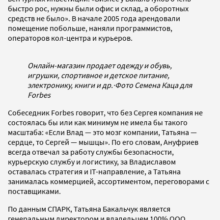
быстро рос, нужны были офис и склад, а оборотных
средств не было». В начале 2005 года арендовали
помещение побольше, наняли программистов,
операторов кол-центра и курьеров.
Онлайн-магазин продает одежду и обувь,
игрушки, спортивное и детское питание,
электронику, книги и др.
·
Фото Семена Каца для
Forbes
Cобеседник Forbes говорит, что без Сергея компания не
состоялась бы или как минимум не имела бы такого
масштаба: «Если Влад — это мозг компании, Татьяна —
сердце, то Сергей — мышцы». По его словам, Ануфриев
всегда отвечал за работу службы безопасности,
курьерскую службу и логистику, за Владиславом
оставалась стратегия и IT-направление, а Татьяна
занималась коммерцией, ассортиментом, переговорами с
поставщиками.
По данным СПАРК, Татьяна Бакальчук является
генеральным директором и владельцем 100% ООО