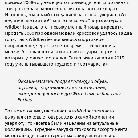
кризиса 2008-го у немецкого производителя спортивных
товаров образовались большие остатки на складах.
Источник, знакомый с ситуацией на рынке, уверяет: «От
крупной партии на €1 млн отказался «Спортмастер», а
Wildberries взял этот невыкупленный товар в кредит».
Продать 3000 пар одной модели кроссовок удалось за два
года. Так в Wildberries появилось спортивное
направление, через какое-то время — электроника,
мелкая бытовая техника и автоаксессуары, партию
которых, уточняет источник, Бакальчуки купили в 2015
году у испытывавшего трудности «Сотмаркета».
Онлайн-магазин продает одежду и обувь,
игрушки, спортивное и детское питание,
электронику, книги и др.
·
Фото Семена Каца для
Forbes
Тот же источник утверждает, что Wildberries часто
выкупал стоковые товары. Хотя в самой компании
уверяют, что «всегда были нацелены на актуальные
коллекции». В среднем закупка стокового ассортимента
могла обходиться интернет-магазину значительно