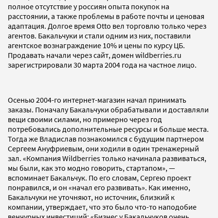
полное отсутствие у россиян опыта покупок на
расстоянии, а также проблемы в работе почты и ценовая
адаптация. Долгое время Otto вел торговлю только через
агентов. Бакальчуки и стали одним из них, поставили
агентское вознаграждение 10% и цены по курсу ЦБ.
Продавать начали через сайт, домен wildberries.ru
зарегистрировали 30 марта 2004 года на частное лицо.
Осенью 2004-го интернет-магазин начал принимать
заказы. Поначалу Бакальчуки обрабатывали и доставляли
вещи своими силами, но примерно через год
потребовались дополнительные ресурсы и больше места.
Тогда же Владислав познакомился с будущим партнером
Сергеем Ануфриевым, они ходили в один тренажерный
зал. «Компания Wildberries только начинала развиваться,
мы были, как это модно говорить, стартапом», —
вспоминает Бакальчук. По его словам, Сергею проект
понравился, и он «начал его развивать». Как именно,
Бакальчуки не уточняют, но источник, близкий к
компании, утверждает, что это было что-то наподобие
венчурных инвестиций: «Бизнес у Бакальчуков очень