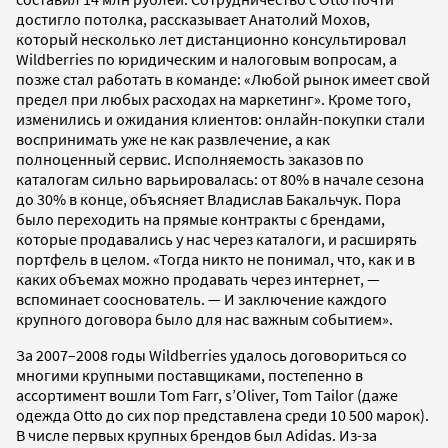
достигло потолка, рассказывает Анатолий Мохов,
который несколько лет дистанционно консультировал
Wildberries по юридическим и налоговым вопросам, а
позже стал работать в команде: «Любой рынок имеет свой
предел при любых расходах на маркетинг». Кроме того,
изменились и ожидания клиентов: онлайн-покупки стали
воспринимать уже не как развлечение, а как
полноценный сервис. Исполняемость заказов по
каталогам сильно варьировалась: от 80% в начале сезона
до 30% в конце, объясняет Владислав Бакальчук. Пора
было переходить на прямые контракты с брендами,
которые продавались у нас через каталоги, и расширять
портфель в целом. «Тогда никто не понимал, что, как и в
каких объемах можно продавать через интернет, —
вспоминает сооснователь. — И заключение каждого
крупного договора было для нас важным событием».
За 2007–2008 годы Wildberries удалось договориться со
многими крупными поставщиками, постепенно в
ассортимент вошли Tom Farr, s’Oliver, Tom Tailor (даже
одежда Otto до сих пор представлена среди 10 500 марок).
В числе первых крупных брендов был Adidas. Из-за