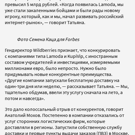
превысил 5 млрд рублей. «Когда появилась Lamoda, мы
уже стали закаленными бойцами и были рады новому
игроку, который, как и мы, начал развивать российский
интернет-рынок», — говорит Татьяна.
Фото Семена Каца для Forbes
Гендиректор Wildberries признает, что конкурировать
с компаниями типа Lamoda и KupiVip, с иностранным
составом учредителей и инвестициями, измеряемыми
миллионами евро, было непросто. Нужно было
придумывать новые конкурентные преимущества.
«Другие компании запускали бесплатную доставку на
один-три дня или неделю, — рассказывает Татьяна. — Мы,
тщательно обдумав, ввели эту услугу сначала на лето, а
потом и навсегда».
Это дало колоссальный отрыв от конкурентов, говорит
Анатолий Мохов. Постепенно в компании отказались от
услуг сторонних логистических фирм, которые
доставляли в регионы. Запустили собственную службу
доставки и первые пункты выдачи заказов (ПВЗ) в Москве,