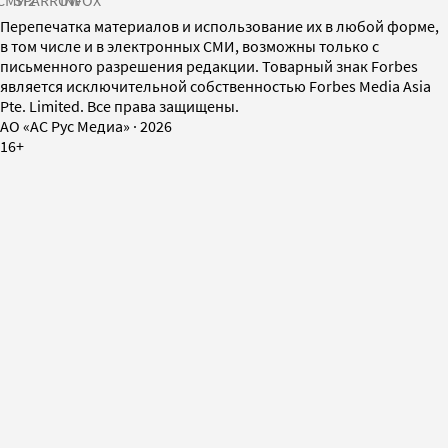
СМИ2
SPARROW
INFOX
Перепечатка материалов и использование их в любой форме,
в том числе и в электронных СМИ, возможны только с
письменного разрешения редакции. Товарный знак Forbes
является исключительной собственностью Forbes Media Asia
Pte. Limited. Все права защищены.
AO «АС Рус Медиа»
·
2026
16+