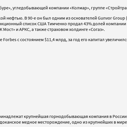
ибуре», угледобывающей компании «Колмар», группе «Стройтр
ой нефтью. В 90-е он был одним из основателей Gunvor Group
 санкционный список США Тимченко продал 43% долей компании
 Мост» и АРКС, а также страховом холдинге «Согаз».
 Forbes с состоянием $11,4 млрд, за год его капитал увеличилс
ринадлежат крупнейшая горнодобывающая компания в России и
Удоканское медное месторождение, одно из крупнейших в мире