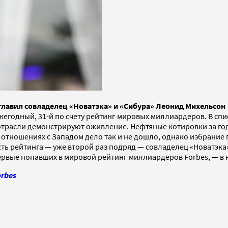
главил совладелец «Новатэка» и «Сибура» Леонид Михельсон
жегодный, 31-й по счету рейтинг мировых миллиардеров. В спи
 отрасли демонстрируют оживление. Нефтяные котировки за г
в отношениях с Западом дело так и не дошло, однако избрани
ть рейтинга — уже второй раз подряд — совладелец «Новатэка
ервые попавших в мировой рейтинг миллиардеров Forbes, — в 
orbes