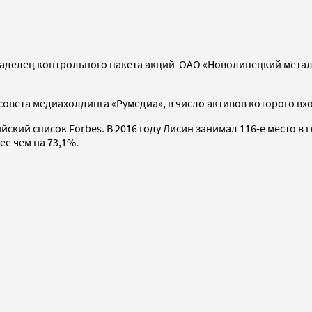
ладелец контрольного пакета акций ОАО «Новолипецкий метал
вета медиахолдинга «Румедиа», в число активов которого вхо
ийский список Forbes. В 2016 году Лисин занимал 116-е место 
е чем на 73,1%.