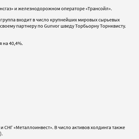
ансгаз» и железнодорожном операторе «Трансойл».
 (группа входит в число крупнейших мировых сырьевых
 своему партнеру по Gunvor шведу Торбьорну Торнквисту.
я на 40,4%.
 СНГ «Металлоинвест». В число активов холдинга также
).