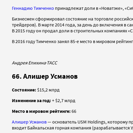
Геннадию Тимченко
принадлежат доли в «Новатэке», «С
Бизнесмен сформировал состояние на торговле российск
трейдеров). В марте 2014 года, за день до включения в
В 2015 году он продал доли в строительных компаниях «СК
В 2016 году Тимченко занял 85-е место в мировом рейтинге
Андрея Епихина
·
ТАСС
66. Алишер Усманов
Состояние:
$15,2 млрд
Изменение за год:
+ $2,7 млрд
Место в мировом рейтинге:
66
Алишер Усманов
— основатель USM Holdings, которому п
входит Байкальская горная компания (разрабатывается 