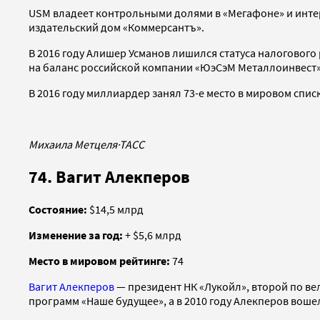
USM владеет контрольными долями в «Мегафоне» и интер
издательский дом «Коммерсантъ».
В 2016 году Алишер Усманов лишился статуса налоговог
на баланс российской компании «ЮэСэМ Металлоинвест»
В 2016 году миллиардер занял 73-е место в мировом списк
Михаила Метцеля
·
ТАСС
74. Вагит Алекперов
Состояние:
$14,5 млрд
Изменение за год:
+ $5,6 млрд
Место в мировом рейтинге:
74
Вагит Алекперов
— президент НК «Лукойл», второй по ве
программ «Наше будущее», а в 2010 году Алекперов воше