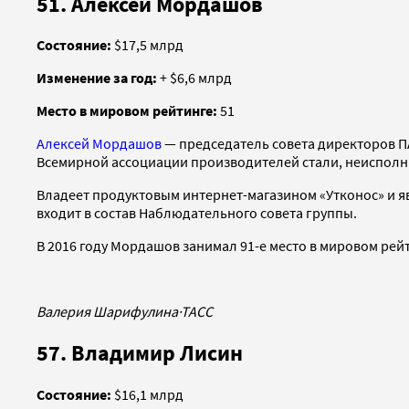
51. Алексей Мордашов
Cостояние:
$17,5 млрд
Изменение за год:
+ $6,6 млрд
Место в мировом рейтинге:
51
Алексей Мордашов
— председатель совета директоров ПА
Всемирной ассоциации производителей стали, неисполни
Владеет продуктовым интернет-магазином «Утконос» и я
входит в состав Наблюдательного совета группы.
В 2016 году Мордашов занимал 91-е место в мировом рейт
Валерия Шарифулина
·
ТАСС
57. Владимир Лисин
Состояние:
$16,1 млрд