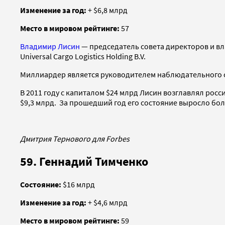
Изменение за год:
+ $6,8 млрд
Место в мировом рейтинге:
57
Владимир Лисин
— председатель совета директоров и в
Universal Cargo Logistics Holding B.V.
Миллиардер является руководителем наблюдательного со
В 2011 году с капиталом $24 млрд Лисин возглавлял росс
$9,3 млрд. За прошедший год его состояние выросло боле
Дмитрия Тернового для Forbes
59. Геннадий Тимченко
Состояние:
$16 млрд
Изменение за год:
+ $4,6 млрд
Место в мировом рейтинге:
59