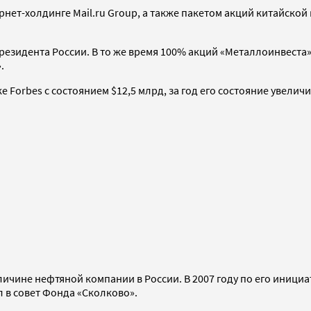
нет-холдинге Mail.ru Group, а также пакетом акций китайско
о резидента России. В то же время 100% акций «Металлоинвест
.
е Forbes с состоянием $12,5 млрд, за год его состояние увеличи
личине нефтяной компании в России. В 2007 году по его иниц
л в совет Фонда «Сколково».