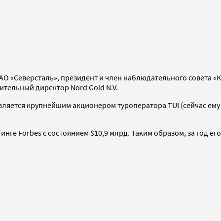
О «Северсталь», президент и член наблюдательного совета «К
тельный директор Nord Gold N.V.
вляется крупнейшим акционером туроператора TUI (сейчас ему
инге Forbes с состоянием $10,9 млрд. Таким образом, за год ег