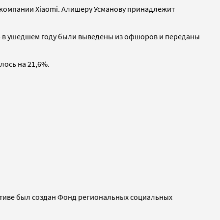
й компании Xiaomi. Алишеру Усманову принадлежит
а» в ушедшем году были выведены из офшоров и переданы
лось на 21,6%.
иативе был создан Фонд региональных социальных