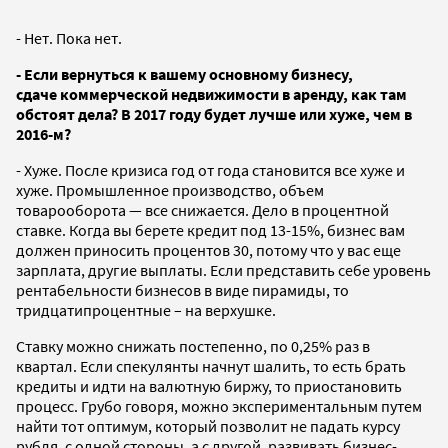
- Нет. Пока нет.
- Если вернуться к вашему основному бизнесу,
сдаче коммерческой недвижимости в аренду, как там
обстоят дела? В 2017 году будет лучше или хуже, чем в
2016-м?
- Хуже. После кризиса год от года становится все хуже и
хуже. Промышленное производство, объем
товарооборота — все снижается. Дело в процентной
ставке. Когда вы берете кредит под 13-15%, бизнес вам
должен приносить процентов 30, потому что у вас еще
зарплата, другие выплаты. Если представить себе уровень
рентабельности бизнесов в виде пирамиды, то
тридцатипроцентные – на верхушке.
Ставку можно снижать постепенно, по 0,25% раз в
квартал. Если спекулянты начнут шалить, то есть брать
кредиты и идти на валютную биржу, то приостановить
процесс. Грубо говоря, можно экспериментальным путем
найти тот оптимум, который позволит не падать курсу
рубля, с одной стороны, а с другой, развивать бизнес-