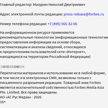
Главный редактор: Мазурин Николай Дмитриевич
Адрес электронной почты редакции:
press-release@forbes.ru
Номер телефона редакции:
+7 (495) 565-32-06
На информационном ресурсе применяются
рекомендательные технологии (информационные технологии
предоставления информации на основе сбора,
систематизации и анализа сведений, относящихся
к предпочтениям пользователей сети «Интернет»,
находящихся на территории Российской Федерации)
СМИ2
SPARROW
INFOX
Перепечатка материалов и использование их в любой форме,
в том числе и в электронных СМИ, возможны только с
письменного разрешения редакции. Товарный знак Forbes
является исключительной собственностью Forbes Media Asia
Pte. Limited. Все права защищены.
AO «АС Рус Медиа»
·
2026
16+