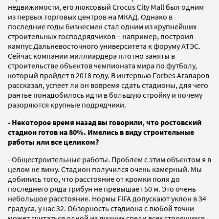
недвижимости, его люксовый Crocus City Mall был одним
из первых торговых центров на МКАД. Однако в
последние годы бизнесмен стал одним из крупнейших
строительных господрядчиков – например, построил
кампус Дальневосточного университета к форуму АТЭС.
Сейчас компании миллиардера плотно заняты в
строительстве объектов чемпионата мира по футболу,
который пройдет в 2018 году. В интервью Forbes Агаларов
рассказал, успеет ли он вовремя сдать стадионы, для чего
рантье понадобилось идти в большую стройку и почему
разоряются крупные подрядчики.
- Некоторое время назад вы говорили, что ростовский
стадион готов на 80%. Имелись в виду строительные
работы или все целиком?
- Общестроительные работы. Проблем с этим объектом я в
целом не вижу. Стадион получился очень камерный. Мы
добились того, что расстояние от кромки поля до
последнего ряда трибун не превышает 50 м. Это очень
небольшое расстояние. Нормы FIFA допускают уклон в 34
градуса, у нас 32. Обзорность стадиона с любой точки
может считаться одной из лучших среди всех строящихся