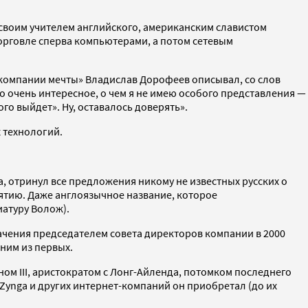
 своим учителем английского, американским славистом
орговле сперва компьютерами, а потом сетевым
я компании мечты» Владислав Дорофеев описывал, со слов
о очень интересное, о чем я не имею особого представления —
ого выйдет». Ну, оставалось доверять».
х технологий.
а, отринул все предложения никому не известных русских о
ятию. Даже англоязычное название, которое
иатуру Волож).
начения председателем совета директоров компании в 2000
ним из первых.
м III, аристократом с Лонг-Айленда, потомком последнего
Zynga и других интернет-компаний он приобретал (до их