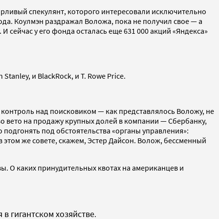
зорливый спекулянт, которого интересовали исключительно
ода. Коулмэн раздражал Воложа, пока не получил свое — а
И сейчас у его фонда осталась еще 631 000 акций «Яндекса»
anley, и BlackRock, и T. Rowe Price.
ь контроль над поисковиком — как представлялось Воложу, не
аво вето на продажу крупных долей в компании — Сбербанку,
о подгонять под обстоятельства «органы управления»:
 этом же совете, скажем, Эстер Дайсон. Волож, бессменный
вы. О каких принудительных квотах на американцев и
 в гигантском хозяйстве
.