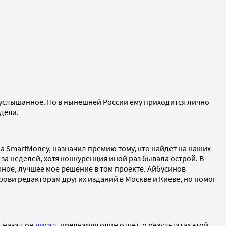
 услышанное. Но в нынешней России ему приходится лично
дела.
а SmartMoney, назначил премию тому, кто найдет на наших
а неделей, хотя конкуренция иной раз бывала острой. В
рное, лучшее мое решение в том проекте. Айбусинов
рови редакторам других изданий в Москве и Киеве, но помог
д назад он
писал
, предваряя один отчет о результатах этой