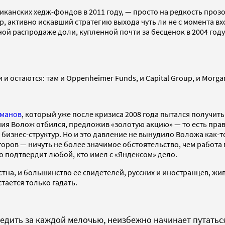
иканских хедж-фондов в 2011 году, — просто на редкость про
, активно искавший стратегию выхода чуть ли не с момента вх
 распродаже доли, купленной почти за бесценок в 2004 году. 
стаются: там и Oppenheimer Funds, и Capital Group, и Morgan St
сманов
, который уже после кризиса 2008 года пытался получит
ления Волож отбился, предложив «золотую акцию» — то есть пр
бизнес-структур. Но и это давление не вынудило Воложа как-т
ров — ничуть не более значимое обстоятельство, чем работа в
о подтвердит любой, кто имел с «Яндексом» дело.
на, и большинство ее свидетелей, русских и иностранцев, жи
тается только гадать.
едить за каждой мелочью, неизбежно начинает путаться