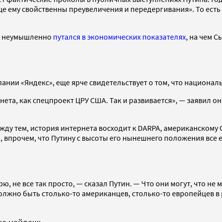
е ему свойственны преувеличения и передергивания». То есть
но неумышленно
путался в экономических показателях
, на чем 
мпании «Яндекс», еще ярче свидетельствует о том, что национал
ернета, как спецпроект ЦРУ США. Так и развивается», — заявил 
ежду тем, история интернета восходит к DARPA, американском
м, впрочем, что Путину с высоты его нынешнего положения все
, не все так просто, — сказал Путин. — Что они могут, что не мо
 должно быть столько-то американцев, столько-то европейцев 