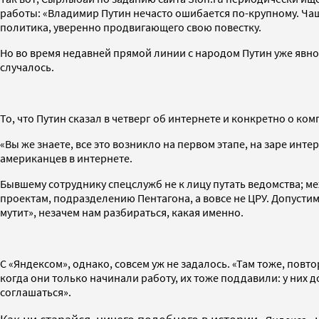
работы: «Владимир Путин нечасто ошибается по-крупному. Чащ
политика, уверенно продвигающего свою повестку.
Но во время недавней прямой линии с народом Путин уже яв
случалось.
То, что Путин сказал в четверг об интернете и конкретно о ко
«Вы же знаете, все это возникло на первом этапе, на заре инт
американцев в интернете.
Бывшему сотруднику спецслужб не к лицу путать ведомства; м
проектам, подразделению Пентагона, а вовсе не ЦРУ. Допусти
мутит», незачем нам разбираться, какая именно.
С «Яндексом», однако, совсем уж не задалось. «Там тоже, повторю
когда они только начинали работу, их тоже поддавили: у них
соглашаться».