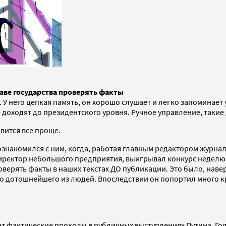
аве государства проверять факты
У него цепкая память, он хорошо слушает и легко запоминает
 доходят до президентского уровня. Ручное управление, такие 
вится все проще.
знакомился с ним, когда, работая главным редактором журнал
иректор небольшого предприятия, выигрывал конкурс неделю з
верять факты в наших текстах ДО публикации. Это было, наве
ого дотошнейшего из людей. Впоследствии он попортил много к
ет фактические проколы в публичных выступлениях Путина. Го