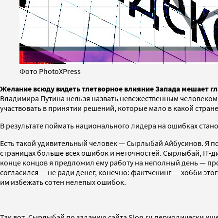
Фото PhotoXPress
Желание всюду видеть тлетворное влияние Запада мешает гл
Владимира Путина нельзя назвать невежественным человеком. 
участвовать в принятии решений, которые мало в какой стране
В результате поймать национального лидера на ошибках стано
Есть такой удивительный человек — Сырлыбай Айбусинов. Я по
страницах больше всех ошибок и неточностей. Сырлыбай, IT-д
конце концов я предложил ему работу на неполный день — про
согласился — не ради денег, конечно: фактчекинг — хобби эт
им избежать сотен нелепых ошибок.
Так вот, Сырлыбай по заданию сайта Slon.ru периодически ищ