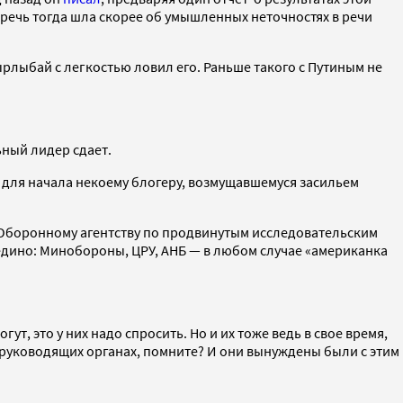
 речь тогда шла скорее об умышленных неточностях в речи
Сырлыбай с легкостью ловил его. Раньше такого с Путиным не
ьный лидер сдает.
он для начала некоему блогеру, возмущавшемуся засильем
у Оборонному агентству по продвинутым исследовательским
 едино: Минобороны, ЦРУ, АНБ — в любом случае «американка
гут, это у них надо спросить. Но и их тоже ведь в свое время,
в руководящих органах, помните? И они вынуждены были с этим