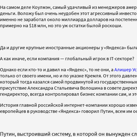
На самом деле Коулмэн, самый удачливый из менеджеров амер
деньги. Воложу был очень неудобен этот агрессивный инвестор
именно не заработал около миллиарда долларов на постепенной
примерно на $18 млн, но это уж остатки былой роскоши.
Да и другие крупные иностранные акционеры у «Яндекса» были и о
А как иначе, если компания — глобальный игрок в IT-секторе?
Однако если кто-то и давил на «Яндекс», то не они, а
Алишер У
только от своего имени, но и по указке Кремля. От этого дав
который тогда казался самой продвинутой из государственных 
присутствие Александра Стальевича Волошина в совете директо
гендиректор, всегда контролировал бизнес компании сам, и эт
История главной российской интернет-компании хорошо извест
европейцев в руководстве «Яндекса» говорил Путин, всем им ос
Путин, выстроивший систему, в которой он вынужден сл