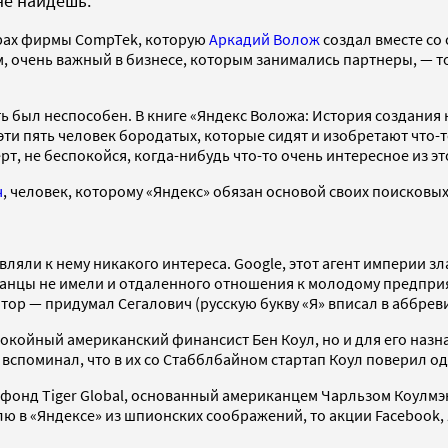
е найдешь.
едрах фирмы CompTek, которую
Аркадий Волож
создал вместе со
, очень важный в бизнесе, которым занимались партнеры, — т
ть был неспособен. В книге «Яндекс Воложа: История создани
ти пять человек бородатых, которые сидят и изобретают что-т
рт, не беспокойся, когда-нибудь что-то очень интересное из эт
ч
, человек, которому «Яндекс» обязан основой своих поисковы
яли к нему никакого интереса. Google, этот агент империи зл
канцы не имели и отдаленного отношения к молодому предпри
тор — придумал Сегалович (русскую букву «Я» вписал в аббрев
покойный американский финансист Бен Коул, но и для его наз
вспоминал, что в их со Стабблбайном стартап Коул поверил од
онд Tiger Global, основанный американцем Чарльзом Коулмэно
ю в «Яндексе» из шпионских соображений, то акции Facebook, 