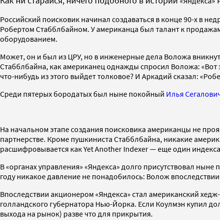
Как ни старайся, ничего подобного в истории
н
«Яндекса»
Российский поисковик начинал создаваться в конце 90-х в н
Робертом Стабблбайном. У американца был талант к продажам
оборудованием.
Может, он и был из ЦРУ, но в инженерные дела Воложа вникну
Стабблбайна, как американец однажды спросил Воложа: «Вот э
что-нибудь из этого выйдет толковое? И Аркадий сказал: «Робе
Среди пятерых бородатых был ныне покойный
Илья Сегалови
На начальном этапе создания поисковика американцы не проявл
партнерстве. Кроме пушкиниста Стабблбайна, никакие амери
расшифровывается как Yet Another Indexer — еще один индекса
В «органах управления» «Яндекса» долго присутствовал ныне 
году никакое давление не понадобилось: Волож впоследствии 
Впоследствии акционером «Яндекса» стал американский хедж-ф
голландского губернатора Нью-Йорка. Если Коулмэн купил дол
выхода на рынок) разве что для прикрытия.