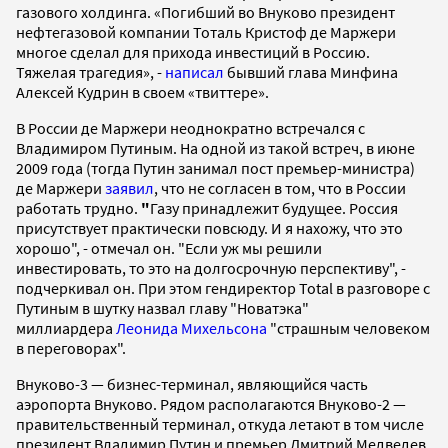
газового холдинга. «Погибший во Внуково президент
нефтегазовой компании Тоталь Кристоф де Маржери
многое сделал для прихода инвестиций в Россию.
Тяжелая трагедия», -
написал
бывший глава Минфина
Алексей Кудрин в своем «твиттере».
В России де Маржери неоднократно встречался с
Владимиром Путиным. На одной из такой встреч, в июне
2009 года (тогда Путин занимал пост премьер-министра)
де Маржери
заявил
, что не согласен в том, что в России
работать трудно.
"
Газу принадлежит будущее. Россия
присутствует практически повсюду. И я нахожу, что это
хорошо", - отмечал он. "Если уж мы решили
инвестировать, то это на долгосрочную перспективу", -
подчеркивал он. При этом гендиректор Total в разговоре с
Путиным в шутку назвал главу "Новатэка"
миллиардера
Леонида Михельсона
"страшным человеком
в переговорах".
Внуково-3 — бизнес-терминал, являющийся часть
аэропорта Внуково. Рядом располагаются Внуково-2 —
правительственный терминал, откуда летают в том числе
президент Владимир Путин и премьер Дмитрий Медведев,