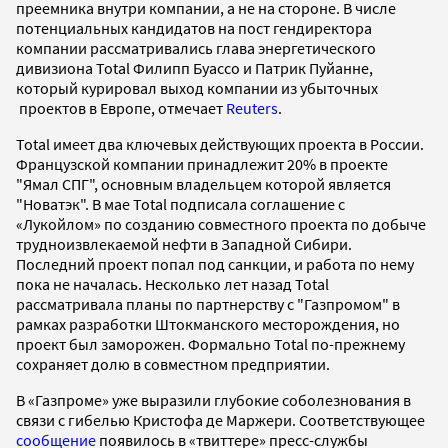
преемника внутри компании, а не на стороне. В числе
потенциальных кандидатов на пост гендиректора
компании рассматривались глава энергетического
дивизиона Total Филипп Буассо и Патрик Пуйанне,
который курировал выход компании из убыточных
проектов в Европе, отмечает
Reuters
.
Total имеет два ключевых действующих проекта в России.
Французской компании принадлежит 20% в проекте
"Ямал СПГ", основным владельцем которой является
"Новатэк". В мае Total подписала соглашение с
«Лукойлом» по созданию совместного проекта по добыче
трудноизвлекаемой нефти в Западной Сибири.
Последний проект попал под санкции, и работа по нему
пока не началась. Несколько лет назад Total
рассматривала планы по партнерству с "Газпромом" в
рамках разработки Штокманского месторождения, но
проект был заморожен. Формально Total по-прежнему
сохраняет долю в совместном предприятии.
В «Газпроме» уже выразили глубокие соболезнования в
связи с гибелью Кристофа де Маржери. Соответствующее
сообщение
появилось в «твиттере» пресс-службы