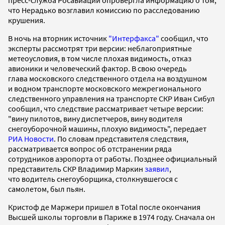
что Нерадько возглавил комиссию по расследованию
крушения.
В ночь на вторник источник
"Интерфакса"
сообщил, что
эксперты рассмотрят три версии: неблагоприятные
метеоусловия, в том числе плохая видимость, отказ
авионики и человеческий фактор. В свою очередь
глава московского следственного отдела на воздушном
и водном транспорте московского межрегионального
следственного управления на транспорте СКР Иван Сибул
сообщил, что следствие рассматривает четыре версии:
"вину пилотов, вину диспетчеров, вину водителя
снегоуборочной машины, плохую видимость", передает
РИА Новости
. По словам представителя следствия,
рассматривается вопрос об отстранении ряда
сотрудников аэропорта от работы. Позднее официальный
представитель СКР Владимир Маркин
заявил
,
что водитель снегоуборщика, столкнувшегося с
самолетом, был пьян.
Кристоф де Маржери пришел в Total после окончания
Высшей школы торговли в Париже в 1974 году. Сначала он