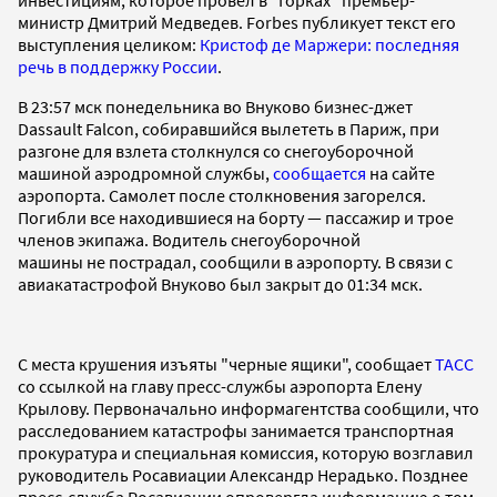
министр Дмитрий Медведев. Forbes публикует текст его
выступления целиком:
Кристоф де Маржери: последняя
речь в поддержку России
.
В 23:57 мск понедельника во Внуково бизнес-джет
Dassault Falcon, собиравшийся вылететь в Париж, при
разгоне для взлета столкнулся со снегоуборочной
машиной аэродромной службы,
сообщается
на сайте
аэропорта. Самолет после столкновения загорелся.
Погибли все находившиеся на борту — пассажир и трое
членов экипажа. Водитель снегоуборочной
машины не пострадал, сообщили в аэропорту. В связи с
авиакатастрофой Внуково был закрыт до 01:34 мск.
С места крушения изъяты "черные ящики", сообщает
ТАСС
со ссылкой на главу пресс-службы аэропорта Елену
Крылову. Первоначально информагентства сообщили, что
расследованием катастрофы занимается транспортная
прокуратура и специальная комиссия, которую возглавил
руководитель Росавиации Александр Нерадько. Позднее
пресс-служба Росавиации опровергла информацию о том,