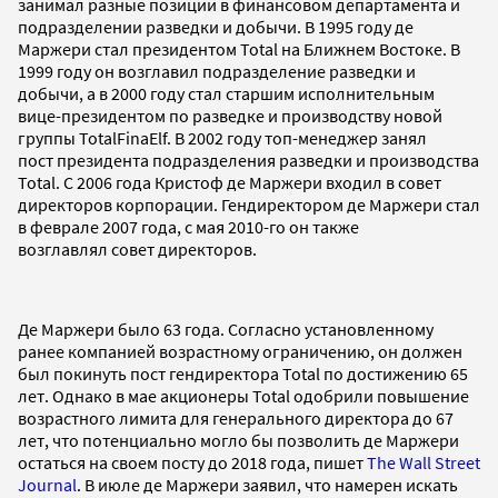
занимал разные позиции в финансовом департамента и
подразделении разведки и добычи. В 1995 году де
Маржери стал президентом Total на Ближнем Востоке. В
1999 году он возглавил подразделение разведки и
добычи, а в 2000 году стал старшим исполнительным
вице-президентом по разведке и производству новой
группы TotalFinaElf. В 2002 году топ-менеджер занял
пост президента подразделения разведки и производства
Total. С 2006 года Кристоф де Маржери входил в совет
директоров корпорации. Гендиректором де Маржери стал
в феврале 2007 года, с мая 2010-го он также
возглавлял совет директоров.
Де Маржери было 63 года. Согласно установленному
ранее компанией возрастному ограничению, он должен
был покинуть пост гендиректора Total по достижению 65
лет. Однако в мае акционеры Total одобрили повышение
возрастного лимита для генерального директора до 67
лет, что потенциально могло бы позволить де Маржери
остаться на своем посту до 2018 года, пишет
The Wall Street
Journal
. В июле де Маржери заявил, что намерен искать