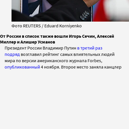
Фото REUTERS / Eduard Korniyenko
От России в список также вошли Игорь Сечин, Алексей
Миллер и Алишер Усманов
Президент России Владимир Путин
в третий раз
подряд
возглавил
р
ейтинг
самых влиятельных людей
мира по версии американского журнала Forbes,
опубликованный
4 ноября.
Второе место заняла
канцлер
Германии Ангела Меркель, которая в
2014 году замыкала
топ-5 рейтинга. На третье место со второго
переместился
президент США Барак Обама.
«Путин продолжает доказывать, что он — один из
немногих людей в мире, обладающих достаточным
влиянием, чтобы делать то, что хочется, и выходить сухим
из воды», —
пишет
Forbes
. Введенные против России
м
еждународные санкции, падение рубля и рецессия в
экономике России не повлияли на популярность Путина: