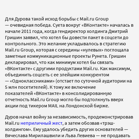
Для Дурова такой исход борьбы с Mail.ru Group
— очевидная победа. Суета вокруг «ВКонтакте» началась в
начале 2011 года, когда гендиректор холдинга Дмитрий
Гришин заявил, что хотел бы довести пакет в соцсети до
контрольного. Это желание укладывалось в стратегию
Mail.ru Group, которая с середины «нулевых» поглощала
заметные коммуникационные проекты Рунета. Гришин
декларировал, что как минимум хотел бы связать
«ВКонтакте» с другими продуктами Mail.ru. Как максимум,
объединить соцсеть с ее злейшим конкурентом
— «Одноклассниками» (отстает по суточной аудитории на
5 млн посетителей). К тому же включение
показателей «ВКонтакте» в консолидированную
отчетность Mail.ru Group могло бы подтолкнуть вверх
акции под тикером MAIL на Лондонской бирже.
Дуров начал войну за независимость, продемонстрировав
Mail.ru
неприличный жест
, а затем обозвав «трэш-
холдингом». Ему удалось убедить других основателей —
Вячеслава Мирилашвили и Льва Левиева — не продавать