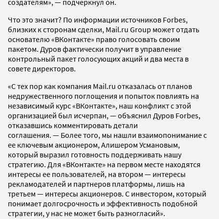
создателям», — подчеркнул он.
Что это значит? По информации источников Forbes,
близких к сторонам сделки, Mail.ru Group может отдать
основателю «ВКонтакте» право голосовать своим
пакетом. Дуров фактически получит в управление
контрольный пакет голосующих акций и два места в
совете директоров.
«С тех пор как компания Mail.ru отказалась от планов
недружественного поглощения и попыток повлиять на
независимый курс «ВКонтакте», наш конфликт с этой
организацией был исчерпан, — объяснил Дуров Forbes,
отказавшись комментировать детали
соглашения. — Более того, мы нашли взаимопонимание с
ее ключевым акционером, Алишером Усмановым,
который выразил готовность поддерживать нашу
стратегию. Для «ВКонтакте» на первом месте находятся
интересы ее пользователей, на втором — интересы
рекламодателей и партнеров платформы, лишь на
третьем — интересы акционеров. С инвестором, который
понимает долгосрочность и эффективность подобной
стратегии, у нас не может быть разногласий».