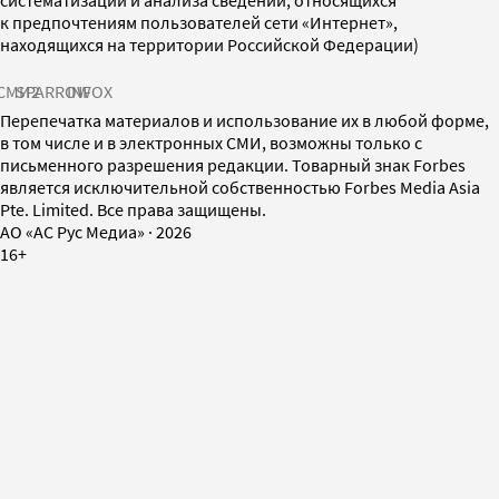
к предпочтениям пользователей сети «Интернет»,
находящихся на территории Российской Федерации)
СМИ2
SPARROW
INFOX
Перепечатка материалов и использование их в любой форме,
в том числе и в электронных СМИ, возможны только с
письменного разрешения редакции. Товарный знак Forbes
является исключительной собственностью Forbes Media Asia
Pte. Limited. Все права защищены.
AO «АС Рус Медиа»
·
2026
16+