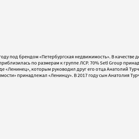
4 году под брендом «Петербургская недвижимость». В качеств
е приблизилась по размерам к группе ЛСР. 70% Setl Group при
де «Ленинец», которым руководил друг его отца Анатолий Турч
ости» принадлежал «Ленинцу». В 2017 году сын Анатолия Турч