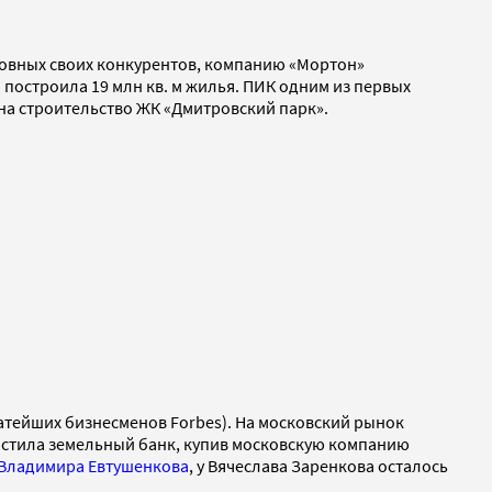
сновных своих конкурентов, компанию «Мортон»
я построила 19 млн кв. м жилья. ПИК одним из первых
на строительство ЖК «Дмитровский парк».
огатейших бизнесменов Forbes). На московский рынок
арастила земельный банк, купив московскую компанию
Владимира Евтушенкова
, у Вячеслава Заренкова осталось