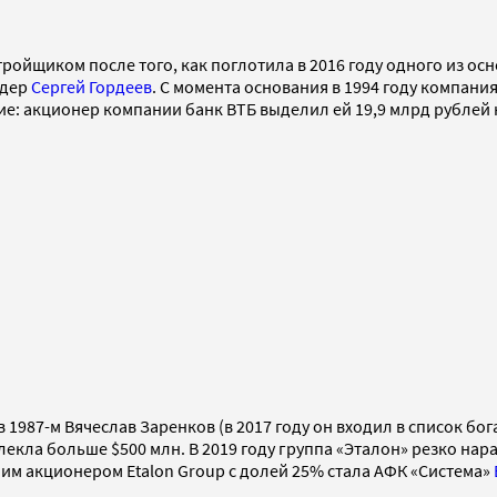
ройщиком после того, как поглотила в 2016 году одного из о
рдер
Сергей Гордеев
. С момента основания в 1994 году компани
: акционер компании банк ВТБ выделил ей 19,9 млрд рублей 
 1987-м Вячеслав Заренков (в 2017 году он входил в список б
влекла больше $500 млн. В 2019 году группа «Эталон» резко н
м акционером Etalon Group с долей 25% стала АФК «Система»