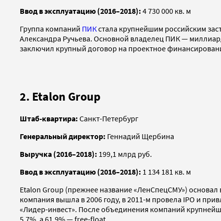
Ввод в эксплуатацию (2016–2018):
4 730 000 кв. м
Группа компаний
ПИК
стала крупнейшим российским заст
Александра Ручьева. Основной владелец ПИК — миллиа
заключил крупный договор на проектное финансирование
2. Etalon Group
Штаб-квартира:
Санкт-Петербург
Генеральный директор:
Геннадий Щербина
Выручка (2016–2018):
199,1 млрд руб.
Ввод в эксплуатацию (2016–2018):
1 134 181 кв. м
Etalon Group (прежнее название «ЛенСпецСМУ») основал в
компания вышла в 2006 году, в 2011-м провела IPO и при
«Лидер-инвест». После объединения компаний крупнейши
5,7%, а 61,9% — free-float.