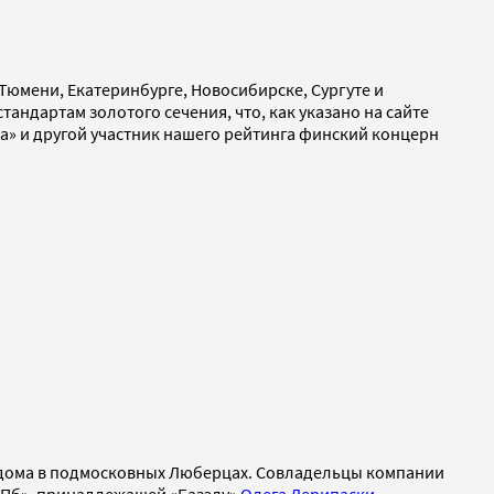
 Тюмени, Екатеринбурге, Новосибирске, Сургуте и
андартам золотого сечения, что, как указано на сайте
ика» и другой участник нашего рейтинга финский концерн
ые дома в подмосковных Люберцах. Совладельцы компании
СПб», принадлежащей «Базэлу»
Олега Дерипаски
.