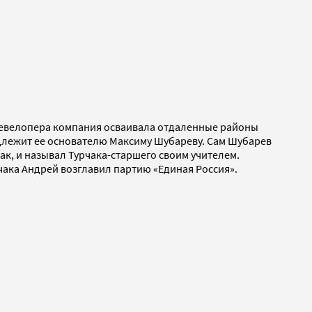
е девелопера компания осваивала отдаленные районы
надлежит ее основателю Максиму Шубареву. Сам Шубарев
ак, и называл Турчака-старшего своим учителем.
ака Андрей возглавил партию «Единая Россия».