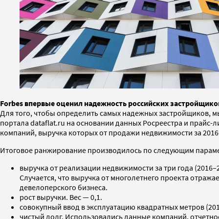
Forbes впервые оценил надежность российских застройщиков
Для того, чтобы определить самых надежных застройщиков, м
портала dataflat.ru на основании данных Росреестра и прайс-
компаний, выручка которых от продажи недвижимости за 201
Итоговое ранжирование производилось по следующим парам
выручка от реализации недвижимости за три года (2016–2
Случается, что выручка от многолетнего проекта отражае
девелоперского бизнеса.
рост выручки. Вес — 0,1.
совокупный ввод в эксплуатацию квадратных метров (2016
чистый долг. Использовались данные компаний, отчетност