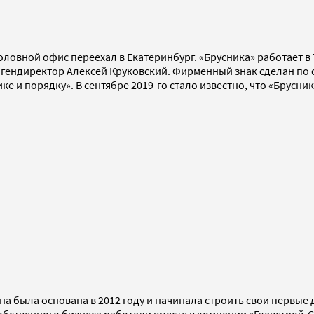
головной офис переехал в Екатеринбург. «Брусника» работает в
гендиректор Алексей Круковский. Фирменный знак сделан по ст
е и порядку». В сентябре 2019-го стало известно, что «Брусн
она была основана в 2012 году и начинала строить свои перв
собственного бизнеса работали вместе в компании «Главстрой-