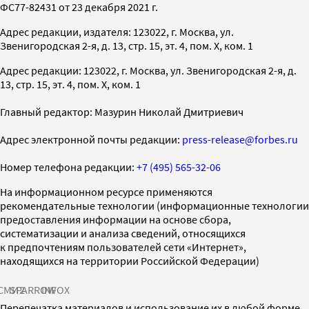
ФС77-82431 от 23 декабря 2021 г.
Адрес редакции, издателя: 123022, г. Москва, ул.
Звенигородская 2-я, д. 13, стр. 15, эт. 4, пом. X, ком. 1
Адрес редакции: 123022, г. Москва, ул. Звенигородская 2-я, д.
13, стр. 15, эт. 4, пом. X, ком. 1
Главный редактор: Мазурин Николай Дмитриевич
Адрес электронной почты редакции:
press-release@forbes.ru
Номер телефона редакции:
+7 (495) 565-32-06
На информационном ресурсе применяются
рекомендательные технологии (информационные технологии
предоставления информации на основе сбора,
систематизации и анализа сведений, относящихся
к предпочтениям пользователей сети «Интернет»,
находящихся на территории Российской Федерации)
СМИ2
SPARROW
INFOX
Перепечатка материалов и использование их в любой форме,