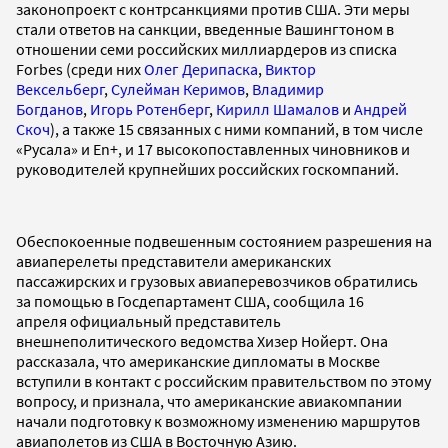
законопроект с контрсанкциями против США. Эти меры
стали ответов на санкции, введенные Вашингтоном в
отношении семи российских миллиардеров из списка
Forbes (среди них
Олег Дерипаска
,
Виктор
Вексельберг
,
Сулейман Керимов
,
Владимир
Богданов
,
Игорь Ротенберг
,
Кирилл Шамалов
и
Андрей
Скоч
), а также 15 связанных с ними компаний, в том числе
«Русала» и En+, и 17 высокопоставленных чиновников и
руководителей крупнейших российских госкомпаний.
Обеспокоенные подвешенным состоянием разрешения на
авиаперелеты представители американских
пассажирских и грузовых авиаперевозчиков обратились
за помощью в Госдепартамент США, сообщила 16
апреля официальный представитель
внешнеполитического ведомства Хизер Нойерт. Она
рассказала, что американские дипломаты в Москве
вступили в контакт с российским правительством по этому
вопросу, и признала, что американские авиакомпании
начали подготовку к возможному изменению маршрутов
авиаполетов из США в Восточную Азию.