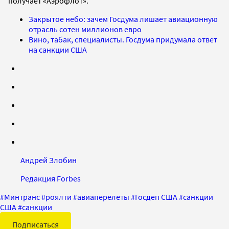
получает «Аэрофлот».
Закрытое небо: зачем Госдума лишает авиационную
отрасль сотен миллионов евро
Вино, табак, специалисты. Госдума придумала ответ
на санкции США
Андрей Злобин
Редакция Forbes
#
Минтранс
#
роялти
#
авиаперелеты
#
Госдеп США
#
санкции
США
#
санкции
Подписаться