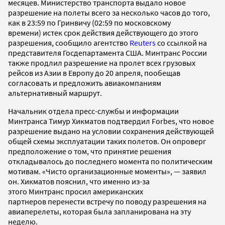
месяцев. Министерство транспорта выдало новое
разрешение на полеты всего за несколько часов до того,
как в 23:59 по Гринвичу (02:59 по московскому
времени) истек срок действия действующего до этого
разрешения, сообщило агентство
Reuters
со ссылкой на
представителя Госдепартамента США. Минтранс России
также продлил разрешение на пролет всех грузовых
рейсов из Азии в Европу до 20 апреля, пообещав
согласовать и предложить авиакомпаниям
альтернативный маршрут.
Начальник отдела пресс-службы и информации
Минтранса Тимур Хикматов подтвердил Forbes, что новое
разрешение выдано на условии сохранения действующей
общей схемы эксплуатации таких полетов. Он опроверг
предположение о том, что принятие решения
откладывалось до последнего момента по политическим
мотивам. «Чисто организационные моменты», — заявил
он. Хикматов пояснил, что именно из-за
этого Минтранс просил американских
партнеров перенести встречу по поводу разрешения на
авиаперелеты, которая была запланирована на эту
неделю.