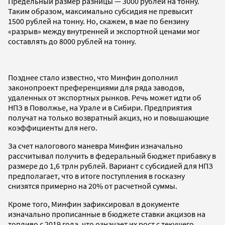
Предельный размер разницы — 3000 рублей на тонну.
Таким образом, максимально субсидия не превысит
1500 рублей на тонну. Но, скажем, в мае по бензину
«разрыв» между внутренней и экспортной ценами мог
составлять до 8000 рублей на тонну.
Позднее стало известно, что Минфин дополнил
законопроект преференциями для ряда заводов,
удаленных от экспортных рынков. Речь может идти об
НПЗ в Поволжье, на Урале и в Сибири. Предприятия
получат на только возвратный акциз, но и повышающие
коэффициенты для него.
За счет налогового маневра Минфин изначально
рассчитывал получить в федеральный бюджет прибавку в
размере до 1,6 трлн рублей. Вариант с субсидией для НПЗ
предполагает, что в итоге поступления в госказну
снизятся примерно на 20% от расчетной суммы.
Кроме того, Минфин зафиксировал в документе
изначально прописанные в бюджете ставки акцизов на
топливо с 2019 года, что означает их рост с текущего